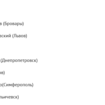
в (Бровары)
вский (Львов)
 (Днепропетровск)
ов)
ко(Симферополь)
льичевск)