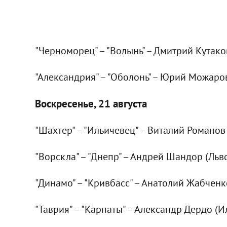
"Черноморец" – "Волынь" – Дмитрий Кутако
"Александрия" – "Оболонь" – Юрий Можаро
Воскресенье, 21 августа
"Шахтер" – "Ильичевец" – Виталий Романов
"Ворскла" – "Днепр" – Андрей Шандор (Льв
"Динамо" – "Кривбасс" – Анатолий Жабчен
"Таврия" – "Карпаты" – Александр Дердо (И