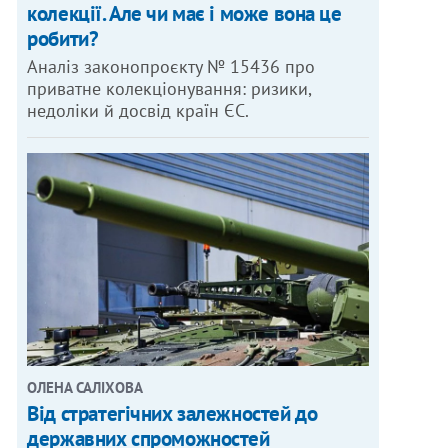
колекції. Але чи має і може вона це
робити?
Аналіз законопроєкту № 15436 про
приватне колекціонування: ризики,
недоліки й досвід країн ЄС.
ОЛЕНА САЛІХОВА
Від стратегічних залежностей до
державних спроможностей