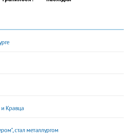
урге
 и Кравца
ром", стал металлургом