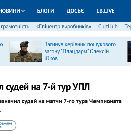
НОВИНИ
БЛОГИ
ДОСЬЄ
LB.LIVE
 грамотність
«Епіцентр виробників»
CultHub
Те
ро
Загинув керівник пошукового
загону "Плацдарм" Олексій
Юков
 судей на 7-й тур УПЛ
значил судей на матчи 7-го тура Чемпионата
.
 бажане
e