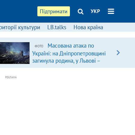
Підтримати
УКР
риторії культури
LB.talks
Нова країна
Масована атака по
ФОТО
Україні: на Дніпропетровщині
загинула родина, у Львові –
удар по багатоповерхівках
(доповнюється)
РЕКЛАМА