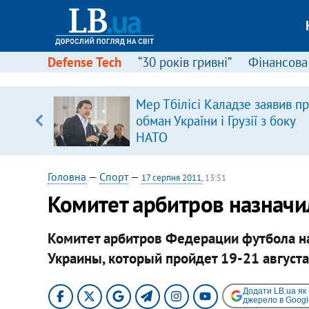
Defense Tech
“30 років гривні”
Фінансова
щодо
Мер Тбілісі Каладзе заявив п
 у
обман України і Грузії з боку
ої ходи
НАТО
Головна
—
Спорт
—
17 серпня 2011
, 13:51
Комитет арбитров назначил
Комитет арбитров Федерации футбола на
Украины, который пройдет 19-21 августа
Додати LB.ua як
джерело в Googl