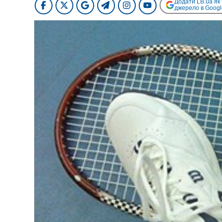
Додати LB.ua як
джерело в Googl