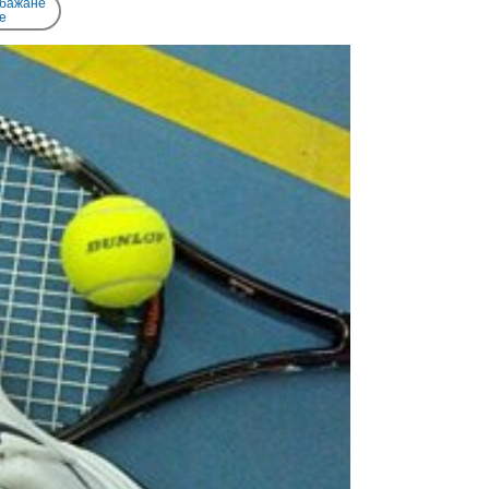
 бажане
e