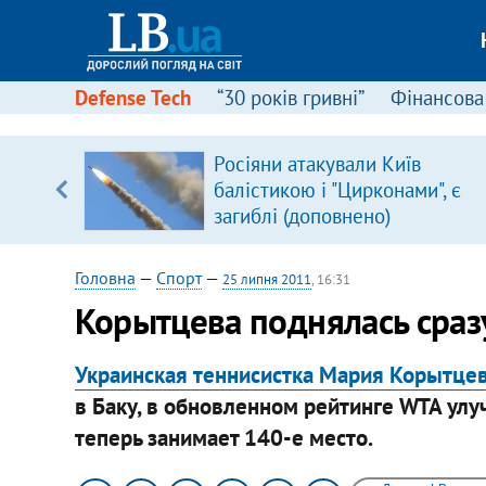
Defense Tech
“30 років гривні”
Фінансова
вив про
Росіяни атакували Київ
боку
балістикою і "Цирконами", є
загиблі (доповнено)
Головна
—
Спорт
—
25 липня 2011
, 16:31
Корытцева поднялась сразу
Украинская теннисистка Мария Корытце
в Баку, в обновленном рейтинге WTA улу
теперь занимает 140-е место.