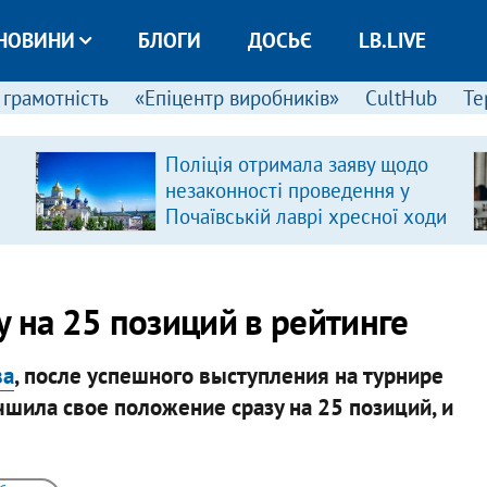
НОВИНИ
БЛОГИ
ДОСЬЄ
LB.LIVE
 грамотність
«Епіцентр виробників»
CultHub
Те
Поліція отримала заяву щодо
незаконності проведення у
Почаївській лаврі хресної ходи
 на 25 позиций в рейтинге
ва
, после успешного выступления на турнире
чшила свое положение сразу на 25 позиций, и