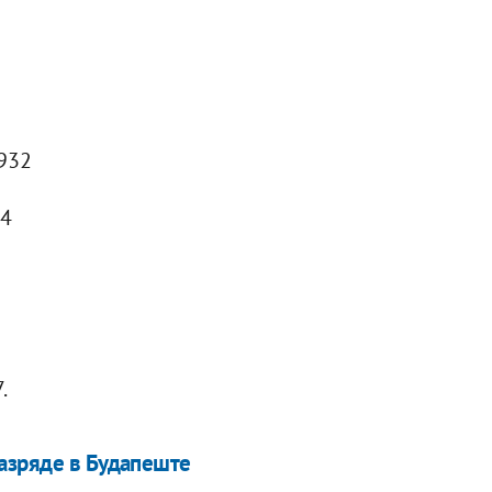
 932
54
.
азряде в Будапеште