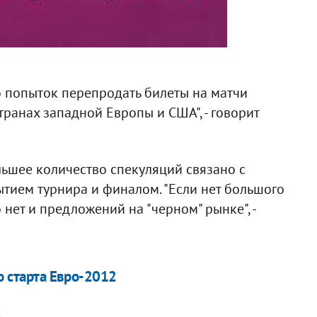
 попыток перепродать билеты на матчи
транах западной Европы и США", - говорит
льшее количество спекуляций связано с
тием турнира и финалом. "Если нет большого
нет и предложений на "черном" рынке", -
до старта Евро-2012