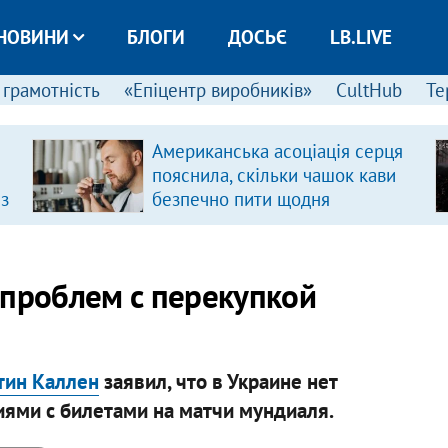
НОВИНИ
БЛОГИ
ДОСЬЄ
LB.LIVE
 грамотність
«Епіцентр виробників»
CultHub
Те
Американська асоціація серця
пояснила, скільки чашок кави
 з
безпечно пити щодня
 проблем с перекупкой
тин Каллен
заявил, что в Украине нет
циями с билетами на матчи мундиаля.