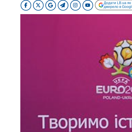
Додати LB.ua як
джерело в Googl