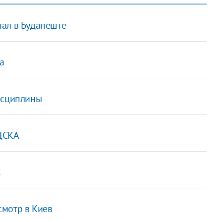
нал в Будапеште
а
исциплины
 ЦСКА
C
смотр в Киев