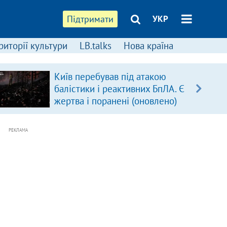
Підтримати
УКР
риторії культури
LB.talks
Нова країна
Київ перебував під атакою
балістики і реактивних БпЛА. Є
жертва і поранені (оновлено)
РЕКЛАМА