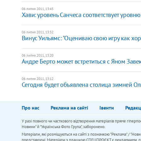
06 липня 2011, 13:45
Хави: уровень Санчеса соответствует уровн
06 липня 2011, 13:32
Винус Уильямс: "Оцениваю свою игру как хо
06 липня 2011, 13:20
Андре Берто может встретиться с Яном Заве
06 липня 2011, 13:12
Сегодня будет объявлена столица зимней О
Про нас
Реклама на сайті
Івенти
Редакц
У разі повного чи часткового відтворення матеріалів пряме гіперпо
Новини" й "Українська Фото Група", заборонено.
Матеріали, які розміщуються на сайті з позначкою "Реклама" / "Нови
представлені. Матеріали з плашкою СПЕЦПРОЄКТ є рекламними, проте