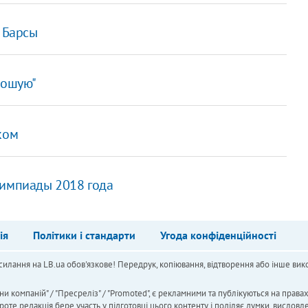
ю Барсы
рошую"
ком
лимпиады 2018 года
ія
Політики і стандарти
Угода конфіденційності
силання на LB.ua обов'язкове! Передрук, копіювання, відтворення або інше вико
ни компаній" / "Пресреліз" / "Promoted", є рекламними та публікуються на права
 редакція бере участь у підготовці цього контенту і поділяє думки, висловле