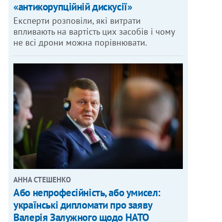
«антикорупційній дискусії»
Експерти розповіли, які витрати
впливають на вартість цих засобів і чому
не всі дрони можна порівнювати.
АННА СТЕШЕНКО
Або непрофесійність, або умисел:
українські дипломати про заяву
Валерія Залужного щодо НАТО