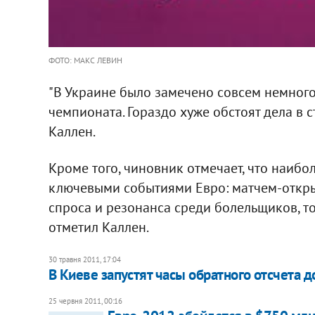
ФОТО: МАКС ЛЕВИН
"В Украине было замечено совсем немного
чемпионата. Гораздо хуже обстоят дела в с
Каллен.
Кроме того, чиновник отмечает, что наибо
ключевыми событиями Евро: матчем-откры
спроса и резонанса среди болельщиков, то 
отметил Каллен.
30 травня 2011, 17:04
​В Киеве запустят часы обратного отсчета 
25 червня 2011, 00:16