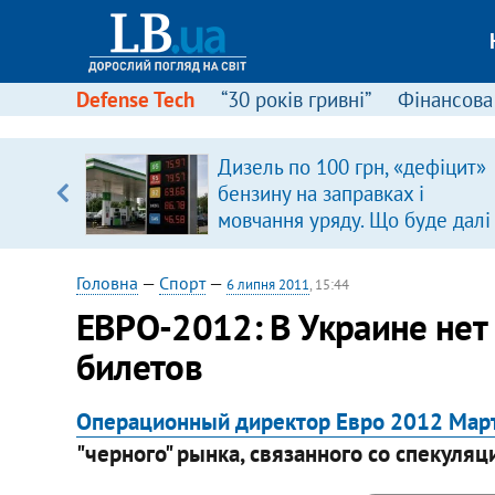
Defense Tech
“30 років гривні”
Фінансова
Дизель по 100 грн, «дефіцит»
, є
бензину на заправках і
мовчання уряду. Що буде далі
цінами на пальне?
Головна
—
Спорт
—
6 липня 2011
, 15:44
ЕВРО-2012: В Украине нет
билетов
Операционный директор Евро 2012 Мар
"черного" рынка, связанного со спекуля