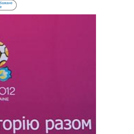
 бажане
e