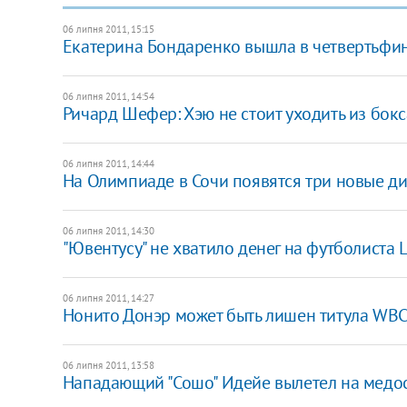
06 липня 2011, 15:15
Екатерина Бондаренко вышла в четвертьфи
06 липня 2011, 14:54
Ричард Шефер: Хэю не стоит уходить из бокс
06 липня 2011, 14:44
На Олимпиаде в Сочи появятся три новые д
06 липня 2011, 14:30
"Ювентусу" не хватило денег на футболиста
06 липня 2011, 14:27
Нонито Донэр может быть лишен титула WB
06 липня 2011, 13:58
Нападающий "Сошо" Идейе вылетел на медо