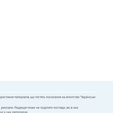
ристання матеріалів, що містять посилання на агентство "Українськi
х реклами. Редакція може не поділяти погляди, які в них
ні у цих матеріалах.