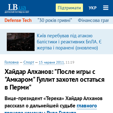
Підтримати
УКР
Defense Tech
“30 років гривні”
Фінансова грамо
Київ перебував під атакою
балістики і реактивних БпЛА. Є
жертва і поранені (оновлено)
Головна
—
Спорт
—
15 червня 2011
, 11:19
Хайдар Алханов: "После игры с
"Амкаром" Гуллит захотел остаться
в Перми"
Вице-президент «Терека» Хайдар Алханов
рассказл о дальнейшей судьбе
главного
тренера команды Руда Гуллита
.