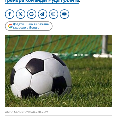
Додати LB.ua як бажане
джерело в Google
ФОТО: GLADSTONESOCCER.COM