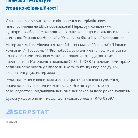
Політики і стандарти
Угода конфіденційності
У разі повного чи часткового відтворення матеріалів пряме
гіперпосилання на LB.ua обов'язкове! Передрук, копіювання,
відтворення або інше використання матеріалів, що містять посилання на
агентство "Українськi Новини" й "Українська Фото Група", заборонено.
Матеріали, які розміщуються на сайті з позначкою "Реклама" / "Новини
компаній" / "Пресреліз" / "Promoted", є рекламними та публікуються на
правах реклами. Редакція може не поділяти погляди, які в них
представлені. Матеріали з плашкою СПЕЦПРОЄКТ є рекламними, проте
редакція бере участь у підготовці цього контенту і поділяє думки,
висловлені у цих матеріалах.
Редакція не несе відповідальності за факти та оціночні судження,
оприлюднені у рекламних матеріалах. Згідно з українським
законодавством, відповідальність за зміст реклами несе рекламодавець.
Cуб'єкт у сфері онлайн-медіа; ідентифікатор медіа - R40-05097
РЕКЛАМА