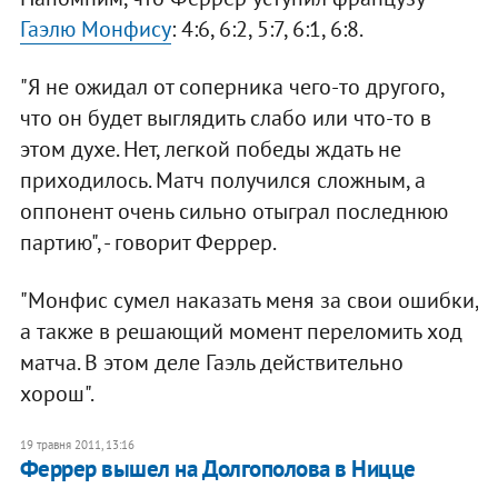
Гаэлю Монфису
: 4:6, 6:2, 5:7, 6:1, 6:8.
"Я не ожидал от соперника чего-то другого,
что он будет выглядить слабо или что-то в
этом духе. Нет, легкой победы ждать не
приходилось. Матч получился сложным, а
оппонент очень сильно отыграл последнюю
партию", - говорит Феррер.
"Монфис сумел наказать меня за свои ошибки,
а также в решающий момент переломить ход
матча. В этом деле Гаэль действительно
хорош".
19 травня 2011, 13:16
Феррер вышел на Долгополова в Ницце