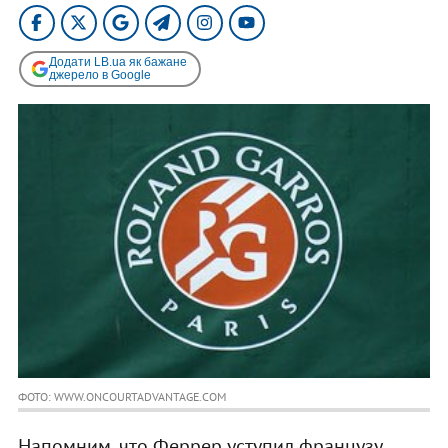
Додати LB.ua як бажане
джерело в Google
ФОТО: WWW.ONCOURTADVANTAGE.COM
Напомним, что Феррер уступил французу