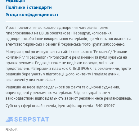
Редакція
Політики і стандарти
Угода конфіденційності
У разі повного чи часткового відтворення матеріалів пряме
гіперпосилання на LB.ua обов'язкове! Передрук, копіювання,
відтворення або інше використання матеріалів, що містять посилання на
агентство "Українськi Новини" й "Українська Фото Група", заборонено.
Матеріали, які розміщуються на сайті з позначкою "Реклама" / "Новини
компаній" / "Пресреліз" / "Promoted", є рекламними та публікуються на
правах реклами. Редакція може не поділяти погляди, які в них
представлені. Матеріали з плашкою СПЕЦПРОЄКТ є рекламними, проте
редакція бере участь у підготовці цього контенту і поділяє думки,
висловлені у цих матеріалах.
Редакція не несе відповідальності за факти та оціночні судження,
оприлюднені у рекламних матеріалах. Згідно з українським
законодавством, відповідальність за зміст реклами несе рекламодавець.
Cуб'єкт у сфері онлайн-медіа; ідентифікатор медіа - R40-05097
РЕКЛАМА