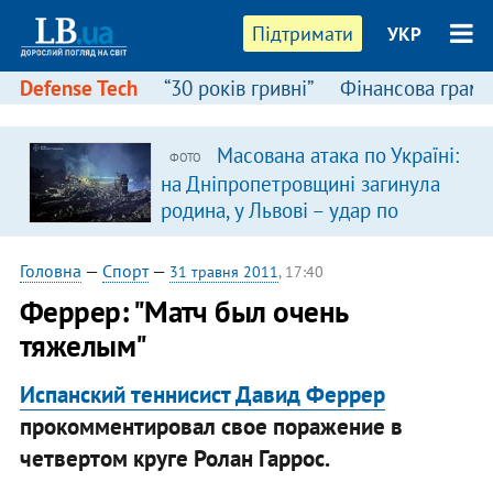
Підтримати
УКР
Defense Tech
“30 років гривні”
Фінансова грамо
Масована атака по Україні:
ФОТО
на Дніпропетровщині загинула
родина, у Львові – удар по
багатоповерхівках
(доповнюється)
Головна
—
Спорт
—
31 травня 2011
, 17:40
Феррер: "Матч был очень
тяжелым"
Испанский теннисист Давид Феррер
прокомментировал свое поражение в
четвертом круге Ролан Гаррос.