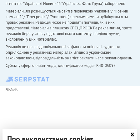
агентство "Українськi Новини" й "Українська Фото Група", заборонено.
Матеріали, які розміщуються на сайті з позначкою "Реклама" / "Новини
компаній" / "Пресреліз" / "Promoted", є рекламними та публікуються на
правах реклами. Редакція може не поділяти погляди, які в них
представлені. Матеріали з плашкою СПЕЦПРОЄКТ є рекламними, проте
редакція бере участь у підготовці цього контенту і поділяє думки,
висловлені у цих матеріалах.
Редакція не несе відповідальності за факти та оціночні судження,
оприлюднені у рекламних матеріалах. Згідно з українським
законодавством, відповідальність за зміст реклами несе рекламодавець.
Cуб'єкт у сфері онлайн-медіа; ідентифікатор медіа - R40-05097
РЕКЛАМА
Про використання cookies