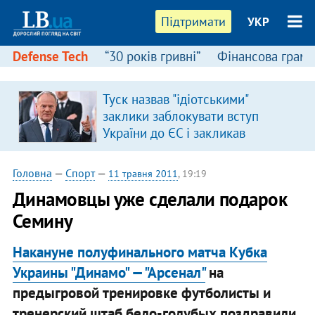
Підтримати
УКР
Defense Tech
“30 років гривні”
Фінансова грамо
Туск назвав "ідіотськими"
заклики заблокувати вступ
України до ЄС і закликав
припинити антиукраїнську
риторику
Головна
—
Спорт
—
11 травня 2011
, 19:19
Динамовцы уже сделали подарок
Семину
Накануне полуфинального матча Кубка
Украины "Динамо" — "Арсенал"
на
предыгровой тренировке футболисты и
тренерский штаб бело-голубых поздравили