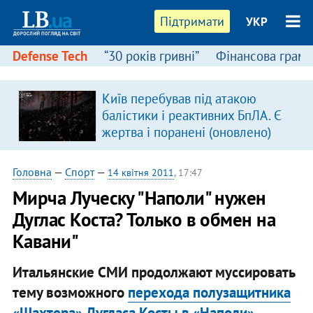
Підтримати
УКР
Defense Tech
“30 років гривні”
Фінансова грамо
Київ перебував під атакою
балістики і реактивних БпЛА. Є
жертва і поранені (оновлено)
Головна
—
Спорт
—
14 квітня 2011
, 17:47
Мирча Луческу "Наполи" нужен
Дуглас Коста? Только в обмен на
Кавани"
Итальянские СМИ продолжают муссировать
тему возможного
перехода полузащитника
«Шахтера» Дугласа Косты в «Наполи»
.