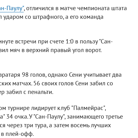
ан-Паулу"
, отличился в матче чемпионата штата
ол ударом со штрафного, а его команда
уте встречи при счете 1:0 в пользу "Сан-
вил мяч в верхний правый угол ворот.
атаря 98 голов, однако Сени учитывает два
их матчах. 56 своих голов Сени забил со
р забил с пенальти.
ом турнире лидирует клуб "Палмейрас",
" 34 очка. У "Сан-Паулу", занимающего третье
ся через три тура, а затем восемь лучших
 в плей-офф.