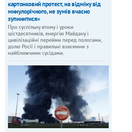
картонковий протест, на відміну від
минулорічного, не зумів вчасно
зупинитися»
Про суспільну втому і уроки
шістдесятників, енергію Майдану і
цивілізаційні перейми перед пологами,
долю Росії і правильні взаємини з
найближчими сусідами.