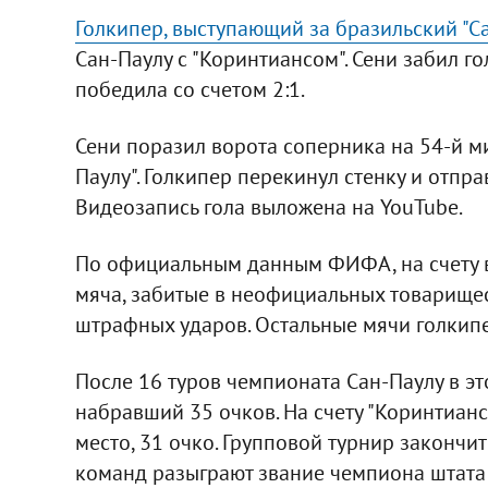
Голкипер, выступающий за бразильский "С
Сан-Паулу с "Коринтиансом". Сени забил г
победила со счетом 2:1.
Сени поразил ворота соперника на 54-й мин
Паулу". Голкипер перекинул стенку и отпра
Видеозапись гола выложена на YouTube.
По официальным данным ФИФА, на счету вр
мяча, забитые в неофициальных товарищеск
штрафных ударов. Остальные мячи голкипе
После 16 туров чемпионата Сан-Паулу в эт
набравший 35 очков. На счету "Коринтианса
место, 31 очко. Групповой турнир закончит
команд разыграют звание чемпиона штата