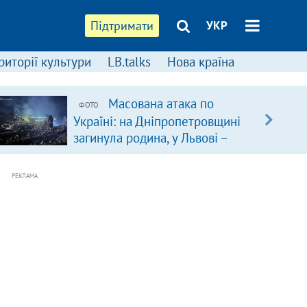
Підтримати
УКР
риторії культури
LB.talks
Нова країна
Масована атака по
ФОТО
Україні: на Дніпропетровщині
загинула родина, у Львові –
удар по багатоповерхівках
(доповнюється)
РЕКЛАМА