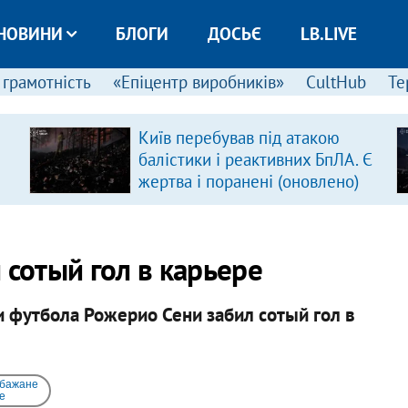
НОВИНИ
БЛОГИ
ДОСЬЄ
LB.LIVE
 грамотність
«Епіцентр виробників»
CultHub
Те
Київ перебував під атакою
балістики і реактивних БпЛА. Є
жертва і поранені (оновлено)
 сотый гол в карьере
и футбола Рожерио Сени забил сотый гол в
 бажане
e