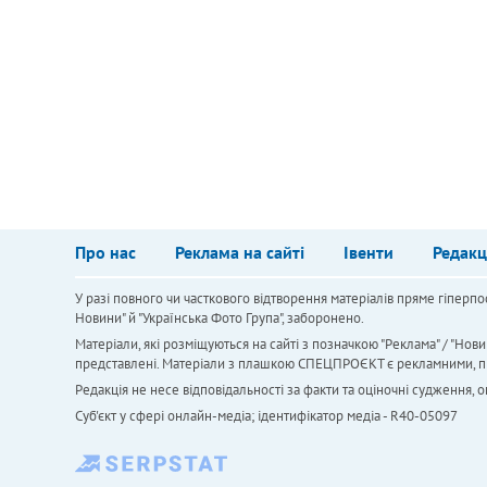
Про нас
Реклама на сайті
Івенти
Редакц
У разі повного чи часткового відтворення матеріалів пряме гіперпо
Новини" й "Українська Фото Група", заборонено.
Матеріали, які розміщуються на сайті з позначкою "Реклама" / "Нови
представлені. Матеріали з плашкою СПЕЦПРОЄКТ є рекламними, проте
Редакція не несе відповідальності за факти та оціночні судження,
Cуб'єкт у сфері онлайн-медіа; ідентифікатор медіа - R40-05097