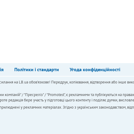
ія
Політики і стандарти
Угода конфіденційності
силання на LB.ua обов'язкове! Передрук, копіювання, відтворення або інше вико
ни компаній" / "Пресреліз" / "Promoted", є рекламними та публікуються на права
 редакція бере участь у підготовці цього контенту і поділяє думки, висловле
 оприлюднені у рекламних матеріалах. Згідно з українським законодавством, від