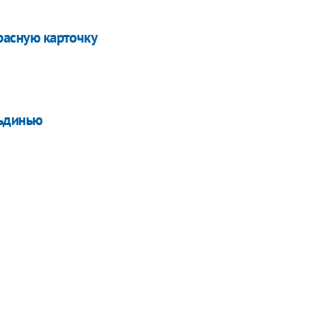
красную карточку
льдинью