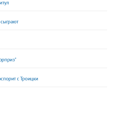
итул
 сыграют
юрприз"
оспорит с Троицки