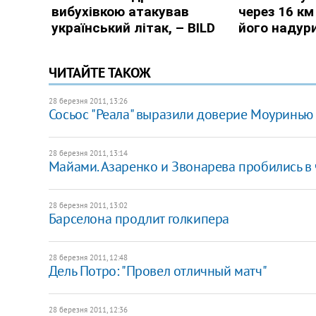
ЧИТАЙТЕ ТАКОЖ
28 березня 2011, 13:26
Сосьос "Реала" выразили доверие Моуринью
28 березня 2011, 13:14
Майами. Азаренко и Звонарева пробились в 
28 березня 2011, 13:02
Барселона продлит голкипера
28 березня 2011, 12:48
Дель Потро: "Провел отличный матч"
28 березня 2011, 12:36