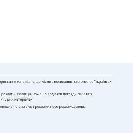
ристання матеріалів, що містять посилання на агентство "Українськi
х реклами. Редакція може не поділяти погляди, які в них
ні у цих матеріалах.
повідальність за зміст реклами несе рекламодавець.