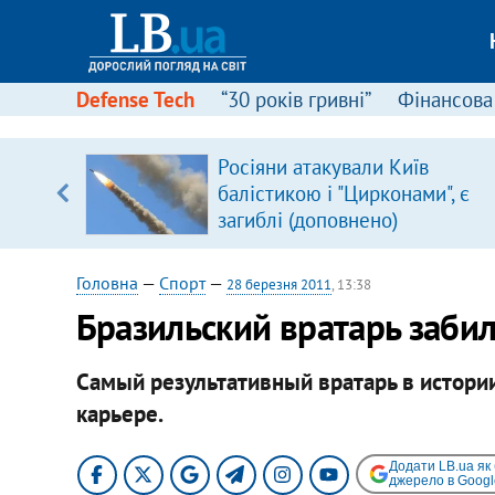
Defense Tech
“30 років гривні”
Фінансова
серця
Росіяни атакували Київ
 кави
балістикою і "Цирконами", є
загиблі (доповнено)
Головна
—
Спорт
—
28 березня 2011
, 13:38
Бразильский вратарь забил
Самый результативный вратарь в истори
карьере.
Додати LB.ua як
джерело в Googl