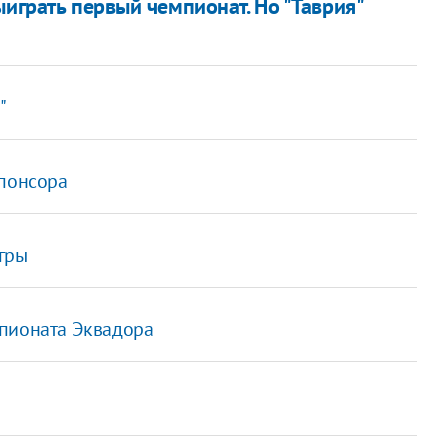
ыиграть первый чемпионат. Но "Таврия"
"
спонсора
игры
мпионата Эквадора