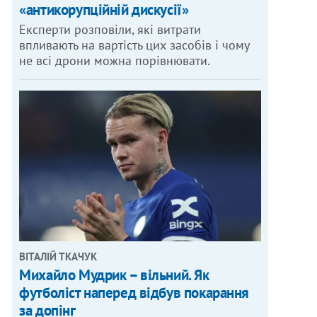
«антикорупційній дискусії»
Експерти розповіли, які витрати
впливають на вартість цих засобів і чому
не всі дрони можна порівнювати.
ВІТАЛІЙ ТКАЧУК
Михайло Мудрик – вільний. Як
футболіст наперед відбув покарання
за допінг