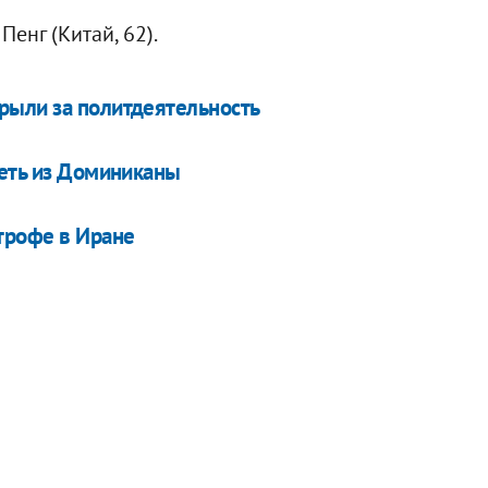
Пенг (Китай, 62).
рыли за политдеятельность
теть из Доминиканы
трофе в Иране