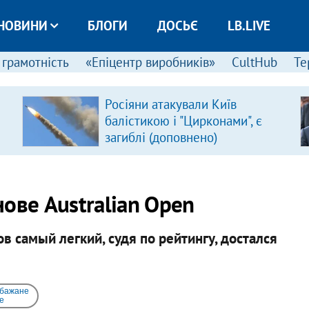
НОВИНИ
БЛОГИ
ДОСЬЄ
LB.LIVE
 грамотність
«Епіцентр виробників»
CultHub
Те
Росіяни атакували Київ
балістикою і "Цирконами", є
загиблі (доповнено)
ове Australian Open
в самый легкий, судя по рейтингу, достался
 бажане
e