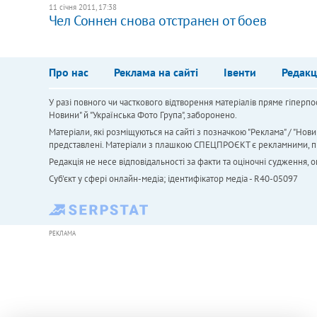
11 січня 2011, 17:38
Чел Соннен снова отстранен от боев
Про нас
Реклама на сайті
Івенти
Редакц
У разі повного чи часткового відтворення матеріалів пряме гіперпо
Новини" й "Українська Фото Група", заборонено.
Матеріали, які розміщуються на сайті з позначкою "Реклама" / "Нови
представлені. Матеріали з плашкою СПЕЦПРОЄКТ є рекламними, проте
Редакція не несе відповідальності за факти та оціночні судження,
Cуб'єкт у сфері онлайн-медіа; ідентифікатор медіа - R40-05097
РЕКЛАМА