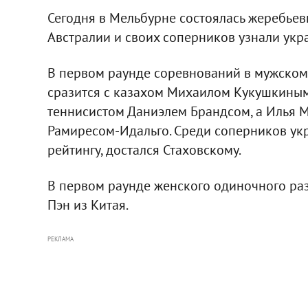
Сегодня в Мельбурне состоялась жеребьев
Австралии и своих соперников узнали укр
В первом раунде соревнований в мужском
сразится с казахом Михаилом Кукушкиным,
теннисистом Даниэлем Брандсом, а Илья 
Рамиресом-Идальго. Среди соперников укр
рейтингу, достался Стаховскому.
В первом раунде женского одиночного ра
Пэн из Китая.
РЕКЛАМА