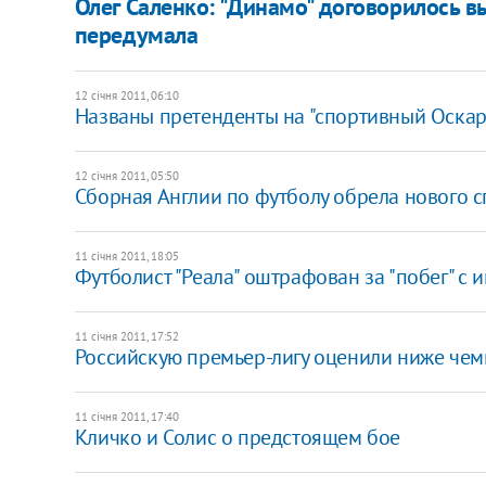
Олег Саленко: "Динамо" договорилось в
передумала
12 січня 2011, 06:10
Названы претенденты на "спортивный Оскар
12 січня 2011, 05:50
Сборная Англии по футболу обрела нового 
11 січня 2011, 18:05
Футболист "Реала" оштрафован за "побег" с 
11 січня 2011, 17:52
Российскую премьер-лигу оценили ниже че
11 січня 2011, 17:40
Кличко и Солис о предстоящем бое