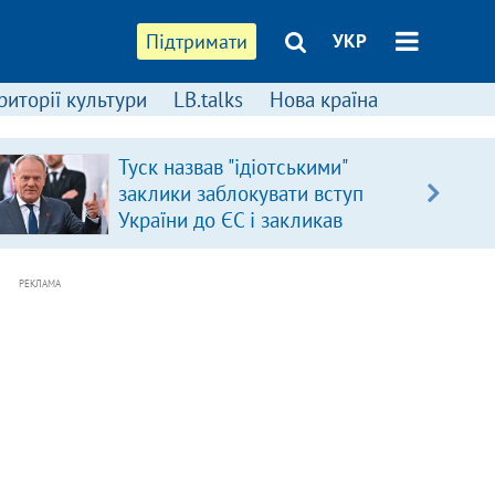
Підтримати
УКР
риторії культури
LB.talks
Нова країна
Туск назвав "ідіотськими"
заклики заблокувати вступ
України до ЄС і закликав
припинити антиукраїнську
риторику
РЕКЛАМА