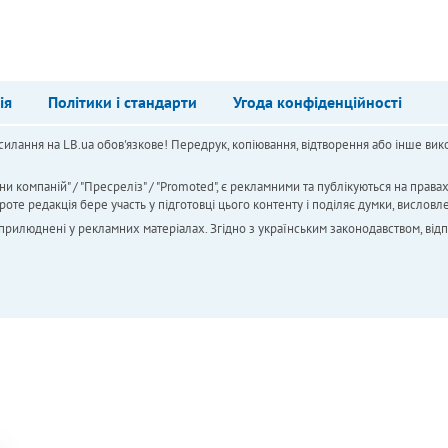
ія
Політики і стандарти
Угода конфіденційності
силання на LB.ua обов'язкове! Передрук, копіювання, відтворення або інше вико
ни компаній" / "Пресреліз" / "Promoted", є рекламними та публікуються на права
 редакція бере участь у підготовці цього контенту і поділяє думки, висловле
 оприлюднені у рекламних матеріалах. Згідно з українським законодавством, від