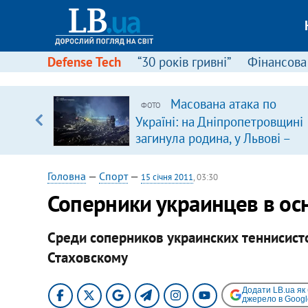
Defense Tech
“30 років гривні”
Фінансова
щодо
Масована атака по
ФОТО
 у
Україні: на Дніпропетровщині
ої ходи
загинула родина, у Львові –
удар по багатоповерхівках
(доповнюється)
Головна
—
Спорт
—
15 січня 2011
, 03:30
Соперники украинцев в осн
Среди соперников украинских теннисисто
Стаховскому
Додати LB.ua як
джерело в Googl