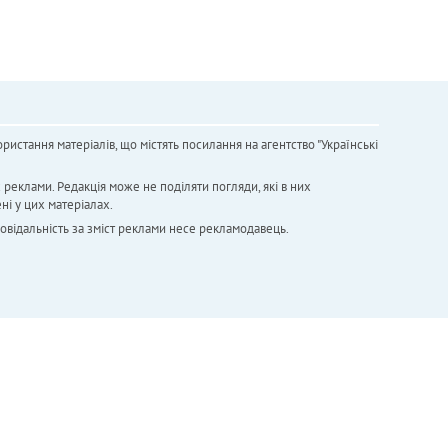
ристання матеріалів, що містять посилання на агентство "Українськi
х реклами. Редакція може не поділяти погляди, які в них
ні у цих матеріалах.
повідальність за зміст реклами несе рекламодавець.