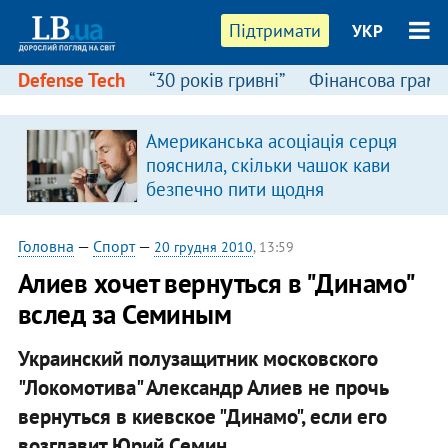
Підтримати
УКР
Defense Tech
“30 років гривні”
Фінансова грамо
Американська асоціація серця
пояснила, скільки чашок кави
безпечно пити щодня
Головна
—
Спорт
—
20 грудня 2010
, 13:59
Алиев хочет вернуться в "Динамо"
вслед за Семиным
Украинский полузащитник московского
"Локомотива" Александр Алиев не прочь
вернуться в киевское "Динамо", если его
возглавит Юрий Семин.​