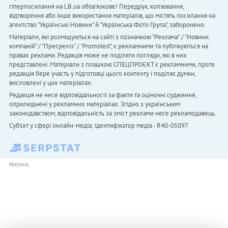
гіперпосилання на LB.ua обов'язкове! Передрук, копіювання,
відтворення або інше використання матеріалів, що містять посилання на
агентство "Українськi Новини" й "Українська Фото Група", заборонено.
Матеріали, які розміщуються на сайті з позначкою "Реклама" / "Новини
компаній" / "Пресреліз" / "Promoted", є рекламними та публікуються на
правах реклами. Редакція може не поділяти погляди, які в них
представлені. Матеріали з плашкою СПЕЦПРОЄКТ є рекламними, проте
редакція бере участь у підготовці цього контенту і поділяє думки,
висловлені у цих матеріалах.
Редакція не несе відповідальності за факти та оціночні судження,
оприлюднені у рекламних матеріалах. Згідно з українським
законодавством, відповідальність за зміст реклами несе рекламодавець.
Cуб'єкт у сфері онлайн-медіа; ідентифікатор медіа - R40-05097
РЕКЛАМА