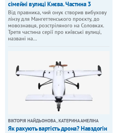
сімейні вулиці Києва. Частина 3
Від правника, чий онук створив вибухову
лінзу для Мангеттенського проєкту, до
мовознавця, розстріляного на Соловках.
Третя частина серії про київські вулиці,
названі на…
ВІКТОРІЯ НАЙДЬОНОВА , КАТЕРИНА АМЕЛІНА
Як рахують вартість дрона? Навздогін