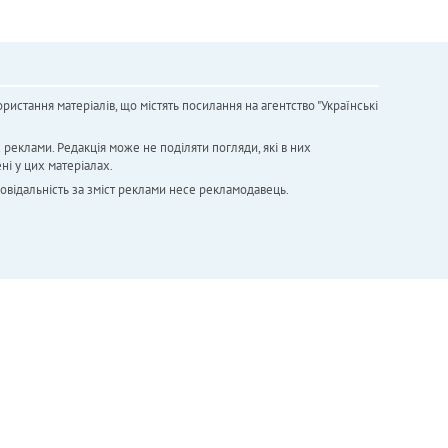
ристання матеріалів, що містять посилання на агентство "Українськi
х реклами. Редакція може не поділяти погляди, які в них
ні у цих матеріалах.
повідальність за зміст реклами несе рекламодавець.