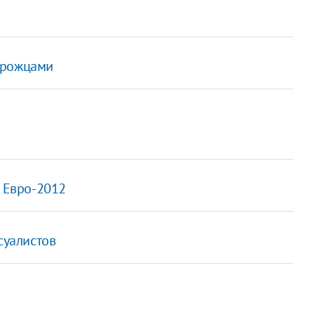
орожцами
к Евро-2012
суалистов