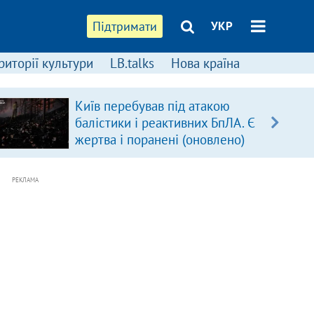
Підтримати
УКР
риторії культури
LB.talks
Нова країна
Київ перебував під атакою
балістики і реактивних БпЛА. Є
жертва і поранені (оновлено)
РЕКЛАМА