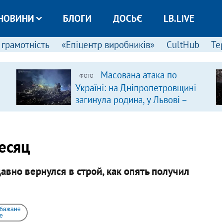
НОВИНИ
БЛОГИ
ДОСЬЄ
LB.LIVE
 грамотність
«Епіцентр виробників»
CultHub
Те
Масована атака по
ФОТО
Україні: на Дніпропетровщині
загинула родина, у Львові –
удар по багатоповерхівках
(доповнюється)
есяц
авно вернулся в строй, как опять получил
 бажане
e