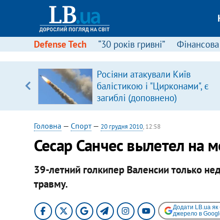
Defense Tech
“30 років гривні”
Фінансова
Росіяни атакували Київ
уп
балістикою і "Цирконами", є
загиблі (доповнено)
ку
Головна
—
Спорт
—
20 грудня 2010
, 12:58
Сесар Санчес вылетел на м
39-летний голкипер Валенсии только нед
травму.​
Додати LB.ua як
джерело в Googl