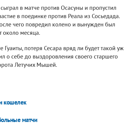
 сыграл в матче против Осасуны и пропустил
частие в поединке против Реала из Сосьедада.
 после чего повредил колено и вынужден был
т около месяца.
 Гуаиты, потеря Сесара вряд ли будет такой уж
л о себе до выздоровления своего старшего
орота Летучих Мышей.
ин кошелек
тбольные матчи