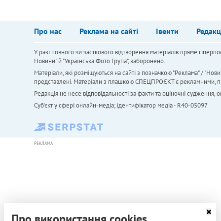
Про нас
Реклама на сайті
Івенти
Редакц
У разі повного чи часткового відтворення матеріалів пряме гіперпо
Новини" й "Українська Фото Група", заборонено.
Матеріали, які розміщуються на сайті з позначкою "Реклама" / "Нови
представлені. Матеріали з плашкою СПЕЦПРОЄКТ є рекламними, проте
Редакція не несе відповідальності за факти та оціночні судження,
Cуб'єкт у сфері онлайн-медіа; ідентифікатор медіа - R40-05097
РЕКЛАМА
Про використання cookies