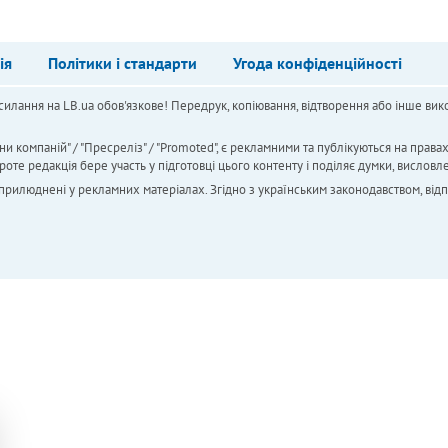
ія
Політики і стандарти
Угода конфіденційності
силання на LB.ua обов'язкове! Передрук, копіювання, відтворення або інше вико
ни компаній" / "Пресреліз" / "Promoted", є рекламними та публікуються на права
 редакція бере участь у підготовці цього контенту і поділяє думки, висловле
 оприлюднені у рекламних матеріалах. Згідно з українським законодавством, від