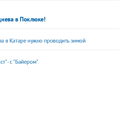
днева в Поклюке!
ра в Катаре нужно проводить зимой
т" - с "Байером"