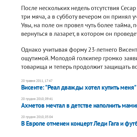
После нескольких недель отсутствия Сесар
три мяча, а в субботу вечером он принял у
Увы, на поле он провел чуть более тайма,
вернуться в лазарет, в котором он проведе
Однако учитывая форму 23-летнего Висенте
ощутимой. Молодой голкипер громко заяви
товарища и теперь продолжит защищать в
20 травня 2011, 17:47
Висенте: "Реал дважды хотел купить меня"
20 грудня 2010, 09:41
Ахметов мечтал в детстве наполнить мам
20 грудня 2010, 05:04
В Европе отменен концерт Леди Гага и фу