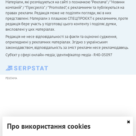
Матеріали, які розміщуються на сайті з позначкою "Реклама" / "Новини
компаній" / "Пресреліз" / "Promoted", є рекламними та публікуються на
правах реклами. Редакція може не поділяти погляди, які в них
представлені. Матеріали з плашкою СПЕЦПРОЄКТ є рекламними, проте
редакція бере участь у підготовці цього контенту і поділяє думки,
висловлені у цих матеріалах.
Редакція не несе відповідальності за факти та оціночні судження,
оприлюднені у рекламних матеріалах. Згідно з українським
законодавством, відповідальність за зміст реклами несе рекламодавець.
Cуб'єкт у сфері онлайн-медіа; ідентифікатор медіа - R40-05097
РЕКЛАМА
Про використання cookies