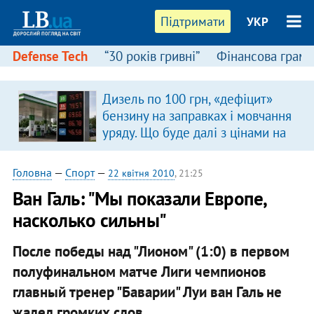
Підтримати
УКР
Defense Tech
“30 років гривні”
Фінансова грамо
Дизель по 100 грн, «дефіцит»
бензину на заправках і мовчання
уряду. Що буде далі з цінами на
пальне?
Головна
—
Спорт
—
22 квітня 2010
, 21:25
Ван Галь: "Мы показали Европе,
насколько сильны"
После победы над "Лионом" (1:0) в первом
полуфинальном матче Лиги чемпионов
главный тренер "Баварии" Луи ван Галь не
жалел громких слов.