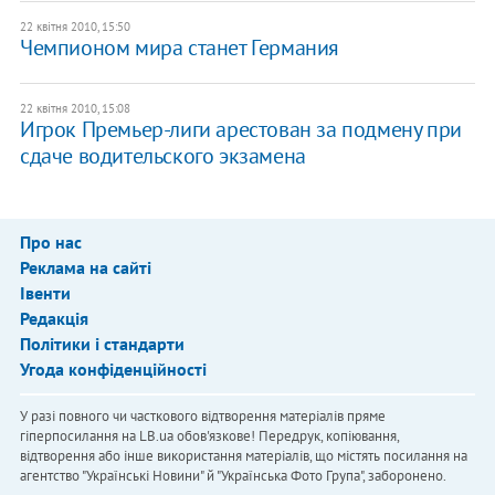
22 квітня 2010, 15:50
Чемпионом мира станет Германия
22 квітня 2010, 15:08
Игрок Премьер-лиги арестован за подмену при
сдаче водительского экзамена
Про нас
Реклама на сайті
Івенти
Редакція
Політики і стандарти
Угода конфіденційності
У разі повного чи часткового відтворення матеріалів пряме
гіперпосилання на LB.ua обов'язкове! Передрук, копіювання,
відтворення або інше використання матеріалів, що містять посилання на
агентство "Українськi Новини" й "Українська Фото Група", заборонено.