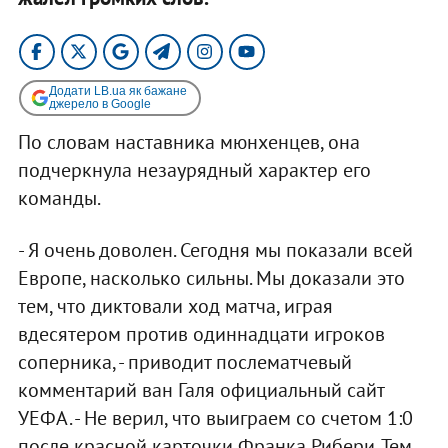
Додати LB.ua як бажане
джерело в Google
По словам наставника мюнхенцев, она
подчеркнула незаурядный характер его
команды.
- Я очень доволен. Сегодня мы показали всей
Европе, насколько сильны. Мы доказали это
тем, что диктовали ход матча, играя
вдесятером против одиннадцати игроков
соперника, - приводит послематчевый
комментарий ван Галя официальный сайт
УЕФА. - Не верил, что выиграем со счетом 1:0
после красной карточки Франка Рибери. Тем