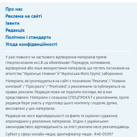
Про нас
Реклама на сайті
Івенти
Редакція
Політики і стандарти
Угода конфіденційності
У разі повного чи часткового відтворення матеріалів пряме
гіперпосилання на LB.ua обов'язкове! Передрук, копіювання,
відтворення або інше використання матеріалів, що містять посилання на
агентство "Українськi Новини" й "Українська Фото Група", заборонено.
Матеріали, які розміщуються на сайті з позначкою "Реклама" / "Новини
компаній" / "Пресреліз" / "Promoted", є рекламними та публікуються на
правах реклами. Редакція може не поділяти погляди, які в них
представлені. Матеріали з плашкою СПЕЦПРОЄКТ є рекламними, проте
редакція бере участь у підготовці цього контенту і поділяє думки,
висловлені у цих матеріалах.
Редакція не несе відповідальності за факти та оціночні судження,
оприлюднені у рекламних матеріалах. Згідно з українським
законодавством, відповідальність за зміст реклами несе рекламодавець.
Cуб'єкт у сфері онлайн-медіа; ідентифікатор медіа - R40-05097