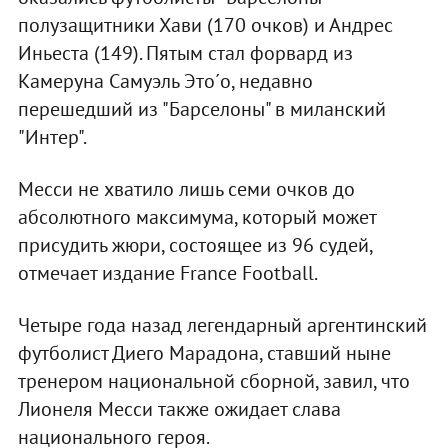
полузащитники Хави (170 очков) и Андрес
Иньеста (149). Пятым стал форвард из
Камеруна Самуэль Это´о, недавно
перешедший из "Барселоны" в миланский
"Интер".
Месси не хватило лишь семи очков до
абсолютного максимума, который может
присудить жюри, состоящее из 96 судей,
отмечает издание France Football.
Четыре года назад легендарный аргентинский
футболист Диего Марадона, ставший ныне
тренером национальной сборной, завил, что
Лионеля Месси также ожидает слава
национального героя.