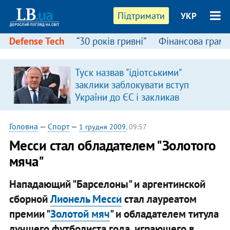
Підтримати
УКР
Defense Tech
“30 років гривні”
Фінансова грамо
Туск назвав "ідіотськими"
я
заклики заблокувати вступ
України до ЄС і закликав
припинити антиукраїнську
риторику
Головна
—
Спорт
—
1 грудня 2009
, 09:57
Месси стал обладателем "Золотого
мяча"
Нападающий "Барселоны" и аргентинской
сборной
Лионель Месси
стал лауреатом
премии "
Золотой мяч
" и обладателем титула
лучшего футболиста года, играющего в