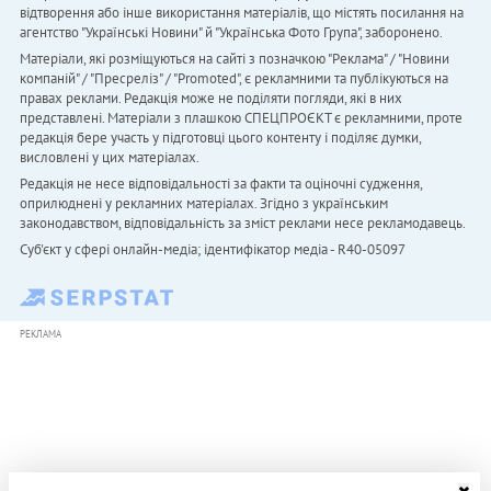
відтворення або інше використання матеріалів, що містять посилання на
агентство "Українськi Новини" й "Українська Фото Група", заборонено.
Матеріали, які розміщуються на сайті з позначкою "Реклама" / "Новини
компаній" / "Пресреліз" / "Promoted", є рекламними та публікуються на
правах реклами. Редакція може не поділяти погляди, які в них
представлені. Матеріали з плашкою СПЕЦПРОЄКТ є рекламними, проте
редакція бере участь у підготовці цього контенту і поділяє думки,
висловлені у цих матеріалах.
Редакція не несе відповідальності за факти та оціночні судження,
оприлюднені у рекламних матеріалах. Згідно з українським
законодавством, відповідальність за зміст реклами несе рекламодавець.
Cуб'єкт у сфері онлайн-медіа; ідентифікатор медіа - R40-05097
РЕКЛАМА