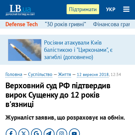
Підтримати
УКР
Defense Tech
“30 років гривні”
Фінансова грамо
Росіяни атакували Київ
балістикою і "Цирконами", є
загиблі (доповнено)
Головна
—
Суспільство
—
Життя
—
12 вересня 2018
, 12:34
Верховний суд РФ підтвердив
вирок Сущенку до 12 років
в'язниці
Журналіст заявив, що розраховує на обмін.