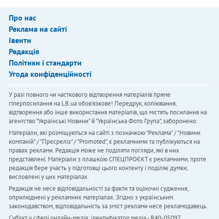
Про нас
Реклама на сайті
Івенти
Редакція
Політики і стандарти
Угода конфіденційності
У разі повного чи часткового відтворення матеріалів пряме
гіперпосилання на LB.ua обов'язкове! Передрук, копіювання,
відтворення або інше використання матеріалів, що містять посилання на
агентство "Українськi Новини" й "Українська Фото Група", заборонено.
Матеріали, які розміщуються на сайті з позначкою "Реклама" / "Новини
компаній" / "Пресреліз" / "Promoted", є рекламними та публікуються на
правах реклами. Редакція може не поділяти погляди, які в них
представлені. Матеріали з плашкою СПЕЦПРОЄКТ є рекламними, проте
редакція бере участь у підготовці цього контенту і поділяє думки,
висловлені у цих матеріалах.
Редакція не несе відповідальності за факти та оціночні судження,
оприлюднені у рекламних матеріалах. Згідно з українським
законодавством, відповідальність за зміст реклами несе рекламодавець.
Cуб'єкт у сфері онлайн-медіа; ідентифікатор медіа - R40-05097