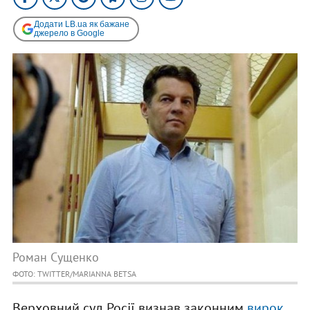
Додати LB.ua як бажане
джерело в Google
Роман Сущенко
ФОТО: TWITTER/MARIANNA BETSA
Верховний суд Росії визнав законним
вирок