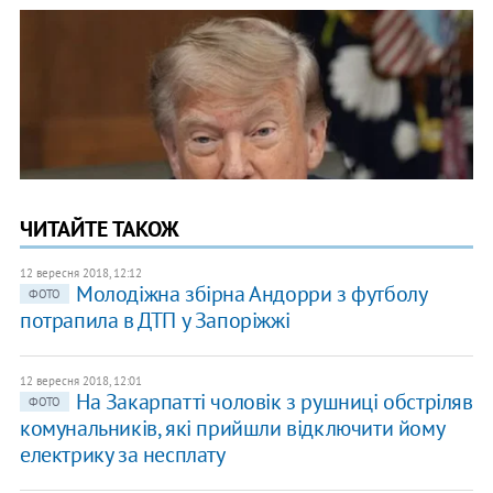
ЧИТАЙТЕ ТАКОЖ
12 вересня 2018, 12:12
Молодіжна збірна Андорри з футболу
ФОТО
потрапила в ДТП у Запоріжжі
12 вересня 2018, 12:01
На Закарпатті чоловік з рушниці обстріляв
ФОТО
комунальників, які прийшли відключити йому
електрику за несплату