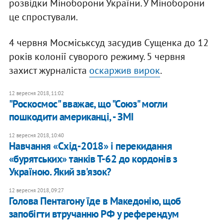
розвідки Міноборони України. У Міноборони
це спростували.
4 червня Мосміськсуд засудив Сущенка до 12
років колонії суворого режиму. 5 червня
захист журналіста
оскаржив вирок
.
12 вересня 2018, 11:02
"Роскосмос" вважає, що "Союз" могли
пошкодити американці, - ЗМІ
12 вересня 2018, 10:40
Навчання «Схід-2018» і перекидання
«бурятських» танків Т-62 до кордонів з
Україною. Який зв'язок?
12 вересня 2018, 09:27
Голова Пентагону їде в Македонію, щоб
запобігти втручанню РФ у референдум