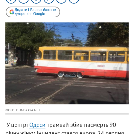
Додати LB.ua як бажане
джерело в Google
ФОТО: DUMSKAYA.NET
У центрі
Одеси
трамвай збив насмерть 90-
річну жінку. Інцидент стався вчора, 24 серпня,