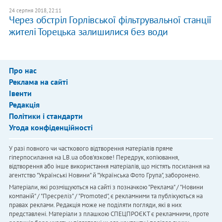
24 серпня 2018, 22:11
Через обстріл Горлівської фільтрувальної станції
жителі Торецька залишилися без води
Про нас
Реклама на сайті
Івенти
Редакція
Політики і стандарти
Угода конфіденційності
У разі повного чи часткового відтворення матеріалів пряме
гіперпосилання на LB.ua обов'язкове! Передрук, копіювання,
відтворення або інше використання матеріалів, що містять посилання на
агентство "Українськi Новини" й "Українська Фото Група", заборонено.
Матеріали, які розміщуються на сайті з позначкою "Реклама" / "Новини
компаній" / "Пресреліз" / "Promoted", є рекламними та публікуються на
правах реклами. Редакція може не поділяти погляди, які в них
представлені. Матеріали з плашкою СПЕЦПРОЄКТ є рекламними, проте