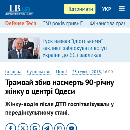
Підтримати
УКР
Defense Tech
“30 років гривні”
Фінансова грамо
Туск назвав "ідіотськими"
заклики заблокувати вступ
України до ЄС і закликав
припинити антиукраїнську
риторику
Головна
—
Суспільство
—
Події
—
25 серпня 2018
, 16:00
Трамвай збив насмерть 90-річну
жінку в центрі Одеси
Жінку-водія після ДТП госпіталізували у
передінсультному стані.