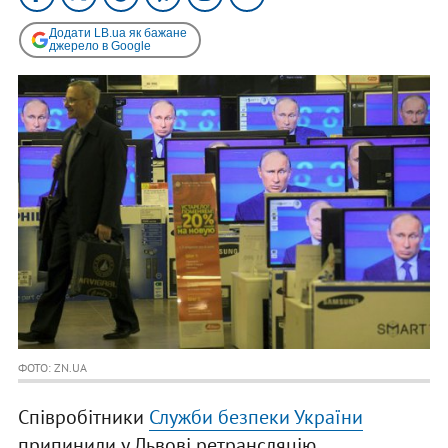
Додати LB.ua як бажане
джерело в Google
ФОТО: ZN.UA
Співробітники
Служби безпеки України
припинили у Львові ретрансляцію