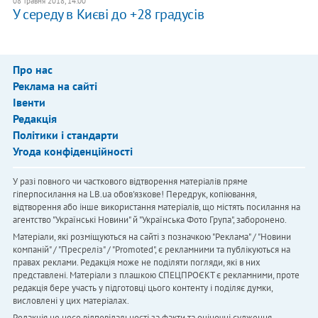
08 травня 2018, 14:00
У середу в Києві до +28 градусів
Про нас
Реклама на сайті
Івенти
Редакція
Політики і стандарти
Угода конфіденційності
У разі повного чи часткового відтворення матеріалів пряме
гіперпосилання на LB.ua обов'язкове! Передрук, копіювання,
відтворення або інше використання матеріалів, що містять посилання на
агентство "Українськi Новини" й "Українська Фото Група", заборонено.
Матеріали, які розміщуються на сайті з позначкою "Реклама" / "Новини
компаній" / "Пресреліз" / "Promoted", є рекламними та публікуються на
правах реклами. Редакція може не поділяти погляди, які в них
представлені. Матеріали з плашкою СПЕЦПРОЄКТ є рекламними, проте
редакція бере участь у підготовці цього контенту і поділяє думки,
висловлені у цих матеріалах.
Редакція не несе відповідальності за факти та оціночні судження,