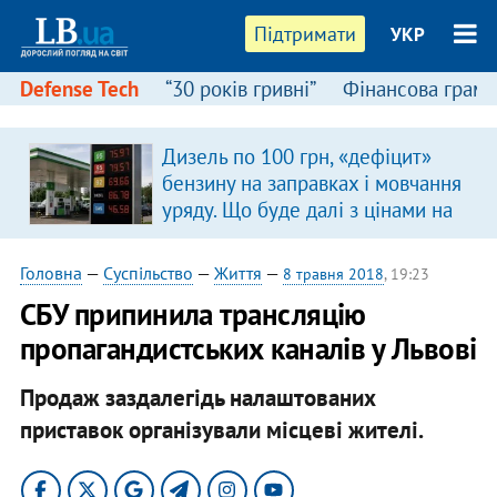
Підтримати
УКР
Defense Tech
“30 років гривні”
Фінансова грамо
Дизель по 100 грн, «дефіцит»
бензину на заправках і мовчання
уряду. Що буде далі з цінами на
пальне?
Головна
—
Суспільство
—
Життя
—
8 травня 2018
, 19:23
СБУ припинила трансляцію
пропагандистських каналів у Львові
Продаж заздалегідь налаштованих
приставок організували місцеві жителі.