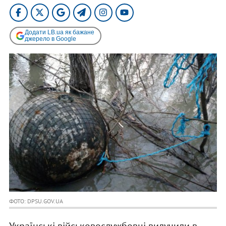
Додати LB.ua як бажане
джерело в Google
ФОТО: DPSU.GOV.UA