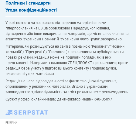
Політики і стандарти
Угода конфіденційності
У разі повного чи часткового відтворення матеріалів пряме
гіперпосилання на LB.ua обов'язкове! Передрук, копіювання,
відтворення або інше використання матеріалів, що містять посилання на
агентство "Українськi Новини" й "Українська Фото Група", заборонено.
Матеріали, які розміщуються на сайті з позначкою "Реклама" / "Новини
компаній" / "Пресреліз" / "Promoted", є рекламними та публікуються на
правах реклами. Редакція може не поділяти погляди, які в них
представлені. Матеріали з плашкою СПЕЦПРОЄКТ є рекламними, проте
редакція бере участь у підготовці цього контенту і поділяє думки,
висловлені у цих матеріалах.
Редакція не несе відповідальності за факти та оціночні судження,
оприлюднені у рекламних матеріалах. Згідно з українським
законодавством, відповідальність за зміст реклами несе рекламодавець.
Cуб'єкт у сфері онлайн-медіа; ідентифікатор медіа - R40-05097
РЕКЛАМА