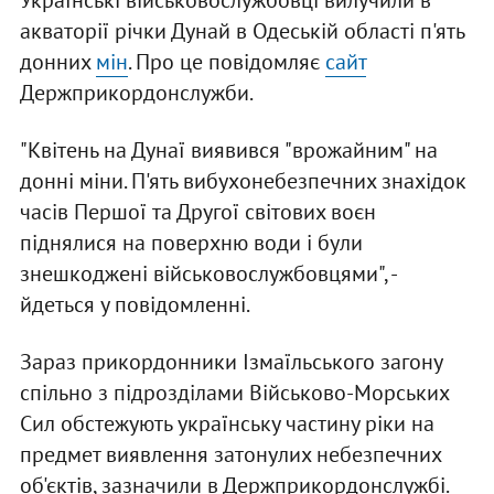
Українські військовослужбовці вилучили в
акваторії річки Дунай в Одеській області п'ять
донних
мін
. Про це повідомляє
сайт
Держприкордонслужби.
"Квітень на Дунаї виявився "врожайним" на
донні міни. П'ять вибухонебезпечних знахідок
часів Першої та Другої світових воєн
піднялися на поверхню води і були
знешкоджені військовослужбовцями", -
йдеться у повідомленні.
Зараз прикордонники Ізмаїльського загону
спільно з підрозділами Військово-Морських
Сил обстежують українську частину ріки на
предмет виявлення затонулих небезпечних
об'єктів, зазначили в Держприкордонслужбі.