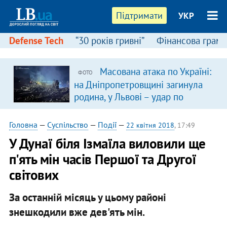
Підтримати
УКР
Defense Tech
“30 років гривні”
Фінансова грамо
Масована атака по Україні:
ФОТО
на Дніпропетровщині загинула
родина, у Львові – удар по
багатоповерхівках
(доповнюється)
Головна
—
Суспільство
—
Події
—
22 квітня 2018
, 17:49
У Дунаї біля Ізмаїла виловили ще
п'ять мін часів Першої та Другої
світових
За останній місяць у цьому районі
знешкодили вже дев'ять мін.