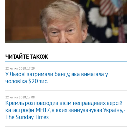
ЧИТАЙТЕ ТАКОЖ
22 квітня 2018, 17:29
У Львові затримали банду, яка вимагала у
чоловіка $20 тис.
22 квітня 2018, 17:08
Кремль розповсюдив вісім неправдивих версій
катастрофи МН17, в яких звинувачував Україну, -
The Sunday Times