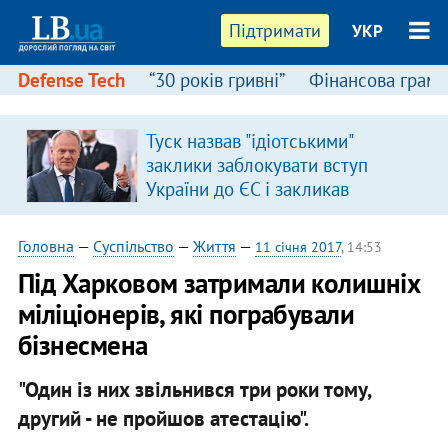
Підтримати
УКР
Defense Tech
“30 років гривні”
Фінансова грамо
Туск назвав "ідіотськими"
заклики заблокувати вступ
України до ЄС і закликав
припинити антиукраїнську
риторику
Головна
—
Суспільство
—
Життя
—
11 січня 2017
, 14:53
Під Харковом затримали колишніх
міліціонерів, які пограбували
бізнесмена
"Один із них звільнився три роки тому,
другий - не пройшов атестацію".