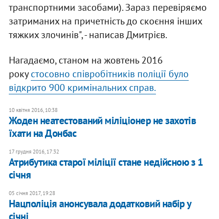
транспортними засобами). Зараз перевіряємо
затриманих на причетність до скоєння інших
тяжких злочинів", - написав Дмитрієв.
Нагадаємо, станом на жовтень 2016
року
стосовно співробітників поліції було
відкрито 900 кримінальних справ.
10 квітня 2016, 10:38
Жоден неатестований міліціонер не захотів
їхати на Донбас
17 грудня 2016, 17:32
Атрибутика старої міліції стане недійсною з 1
січня
05 січня 2017, 19:28
Нацполіція анонсувала додатковий набір у
січні