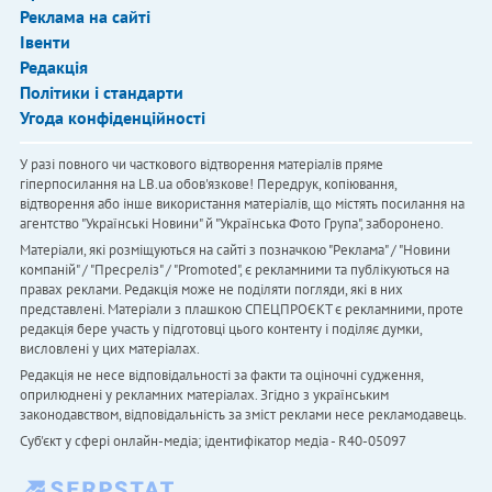
Реклама на сайті
Івенти
Редакція
Політики і стандарти
Угода конфіденційності
У разі повного чи часткового відтворення матеріалів пряме
гіперпосилання на LB.ua обов'язкове! Передрук, копіювання,
відтворення або інше використання матеріалів, що містять посилання на
агентство "Українськi Новини" й "Українська Фото Група", заборонено.
Матеріали, які розміщуються на сайті з позначкою "Реклама" / "Новини
компаній" / "Пресреліз" / "Promoted", є рекламними та публікуються на
правах реклами. Редакція може не поділяти погляди, які в них
представлені. Матеріали з плашкою СПЕЦПРОЄКТ є рекламними, проте
редакція бере участь у підготовці цього контенту і поділяє думки,
висловлені у цих матеріалах.
Редакція не несе відповідальності за факти та оціночні судження,
оприлюднені у рекламних матеріалах. Згідно з українським
законодавством, відповідальність за зміст реклами несе рекламодавець.
Cуб'єкт у сфері онлайн-медіа; ідентифікатор медіа - R40-05097