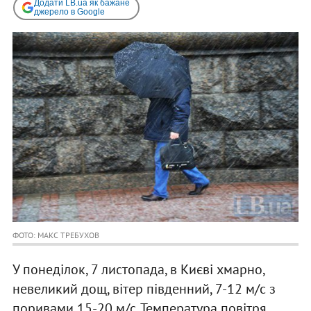
Додати LB.ua як бажане
джерело в Google
ФОТО: МАКС ТРЕБУХОВ
У понеділок, 7 листопада, в Києві хмарно,
невеликий дощ, вітер південний, 7-12 м/с з
поривами 15-20 м/с. Температура повітря