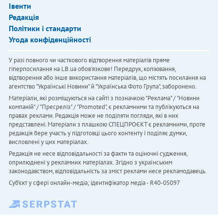
Івенти
Редакція
Політики і стандарти
Угода конфіденційності
У разі повного чи часткового відтворення матеріалів пряме
гіперпосилання на LB.ua обов'язкове! Передрук, копіювання,
відтворення або інше використання матеріалів, що містять посилання на
агентство "Українськi Новини" й "Українська Фото Група", заборонено.
Матеріали, які розміщуються на сайті з позначкою "Реклама" / "Новини
компаній" / "Пресреліз" / "Promoted", є рекламними та публікуються на
правах реклами. Редакція може не поділяти погляди, які в них
представлені. Матеріали з плашкою СПЕЦПРОЄКТ є рекламними, проте
редакція бере участь у підготовці цього контенту і поділяє думки,
висловлені у цих матеріалах.
Редакція не несе відповідальності за факти та оціночні судження,
оприлюднені у рекламних матеріалах. Згідно з українським
законодавством, відповідальність за зміст реклами несе рекламодавець.
Cуб'єкт у сфері онлайн-медіа; ідентифікатор медіа - R40-05097