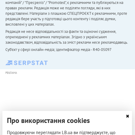
компаній" / "Пресреліз" / "Promoted", є рекламними та публікуються на
правах реклами. Редакція може не поділяти погляди, які в них
представлені. Матеріали з плашкою СПЕЦПРОЄКТ є рекламними, проте
редакція бере участь у підготовці цього контенту і поділяє думки,
висловлені у цих матеріалах.
Редакція не несе відповідальності за факти та оціночні судження,
оприлюднені у рекламних матеріалах. Згідно з українським
законодавством, відповідальність за зміст реклами несе рекламодавець.
Cуб'єкт у сфері онлайн-медіа; ідентифікатор медіа - R40-05097
РЕКЛАМА
Про використання cookies
Продовжуючи переглядати LB.ua ви підтверджуєте, що