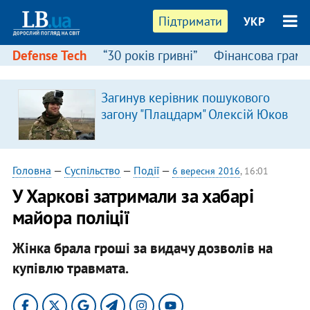
Підтримати
УКР
Defense Tech
“30 років гривні”
Фінансова грамо
Загинув керівник пошукового
загону "Плацдарм" Олексій Юков
Головна
—
Суспільство
—
Події
—
6 вересня 2016
, 16:01
У Харкові затримали за хабарі
майора поліції
Жінка брала гроші за видачу дозволів на
купівлю травмата.