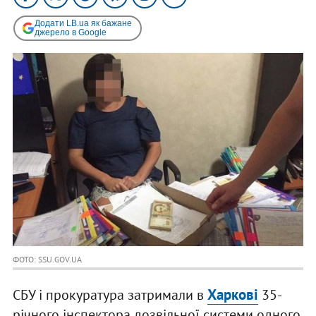
Додати LB.ua як бажане
джерело в Google
ФОТО: SSU.GOV.UA
Харкові
СБУ і прокуратура затримали в
35-
річного інспектора дозвільної системи одного