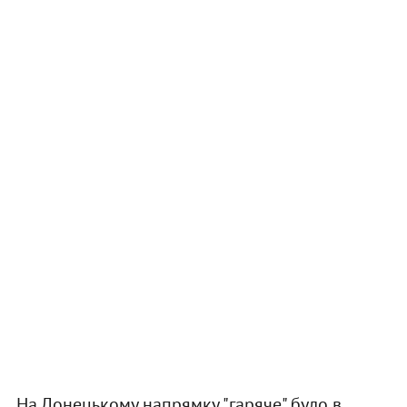
На Донецькому напрямку "гаряче" було в