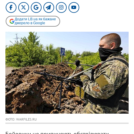
Додати LB.ua як бажане
джерело в Google
ФОТО: WARFILES.RU