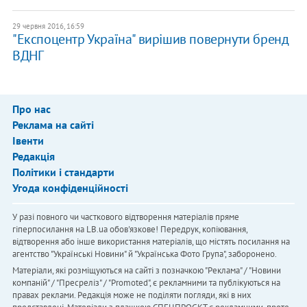
29 червня 2016, 16:59
"Експоцентр Україна" вирішив повернути бренд
ВДНГ
Про нас
Реклама на сайті
Івенти
Редакція
Політики і стандарти
Угода конфіденційності
У разі повного чи часткового відтворення матеріалів пряме
гіперпосилання на LB.ua обов'язкове! Передрук, копіювання,
відтворення або інше використання матеріалів, що містять посилання на
агентство "Українськi Новини" й "Українська Фото Група", заборонено.
Матеріали, які розміщуються на сайті з позначкою "Реклама" / "Новини
компаній" / "Пресреліз" / "Promoted", є рекламними та публікуються на
правах реклами. Редакція може не поділяти погляди, які в них