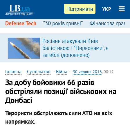
Підтримати
УКР
Defense Tech
“30 років гривні”
Фінансова грамо
Росіяни атакували Київ
балістикою і "Цирконами", є
загиблі (доповнено)
Головна
—
Суспільство
—
Війна
—
30 червня 2016
, 08:12
За добу бойовики 66 разів
обстріляли позиції військових на
Донбасі
Терористи обстрілюють сили АТО на всіх
напрямках.