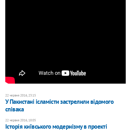
22 червня 2016, 23:15
У Пакистані ісламісти застрелили відомого
співака
22 червня 2016, 18:05
Історія київського модернізму в проекті