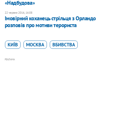
«Надбудова»
22 червня 2016, 16:08
​Імовірний коханець стрільця з Орландо
розповів про мотиви терориста
КИЇВ
МОСКВА
ВБИВСТВА
РЕКЛАМА