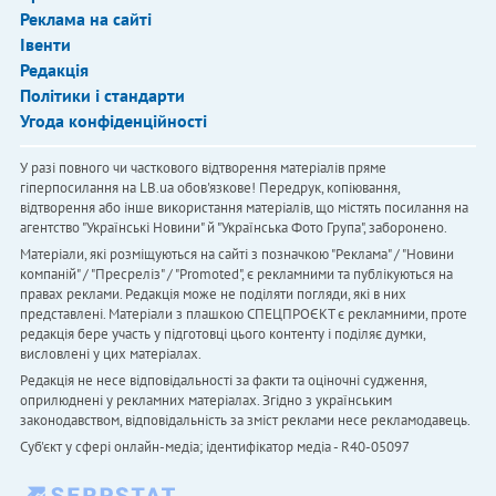
Реклама на сайті
Івенти
Редакція
Політики і стандарти
Угода конфіденційності
У разі повного чи часткового відтворення матеріалів пряме
гіперпосилання на LB.ua обов'язкове! Передрук, копіювання,
відтворення або інше використання матеріалів, що містять посилання на
агентство "Українськi Новини" й "Українська Фото Група", заборонено.
Матеріали, які розміщуються на сайті з позначкою "Реклама" / "Новини
компаній" / "Пресреліз" / "Promoted", є рекламними та публікуються на
правах реклами. Редакція може не поділяти погляди, які в них
представлені. Матеріали з плашкою СПЕЦПРОЄКТ є рекламними, проте
редакція бере участь у підготовці цього контенту і поділяє думки,
висловлені у цих матеріалах.
Редакція не несе відповідальності за факти та оціночні судження,
оприлюднені у рекламних матеріалах. Згідно з українським
законодавством, відповідальність за зміст реклами несе рекламодавець.
Cуб'єкт у сфері онлайн-медіа; ідентифікатор медіа - R40-05097