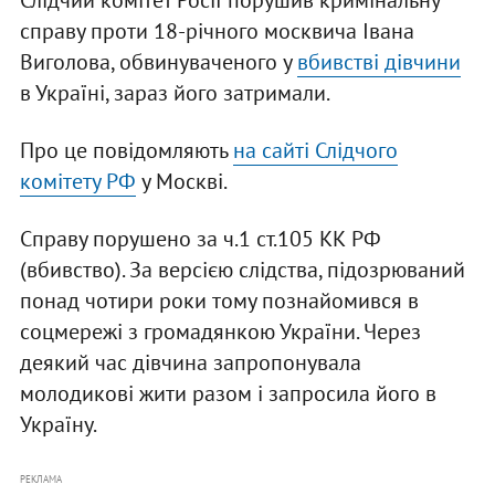
Слідчий комітет Росії порушив кримінальну
справу проти 18-річного москвича Івана
Виголова, обвинуваченого у
вбивстві дівчини
в Україні, зараз його затримали.
Про це повідомляють
на сайті Слідчого
комітету РФ
у Москві.
Справу порушено за ч.1 ст.105 КК РФ
(вбивство). За версією слідства, підозрюваний
понад чотири роки тому познайомився в
соцмережі з громадянкою України. Через
деякий час дівчина запропонувала
молодикові жити разом і запросила його в
Україну.
РЕКЛАМА