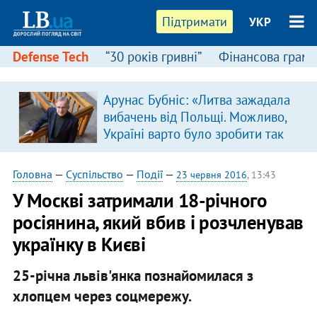
Підтримати
УКР
Defense Tech
“30 років гривні”
Фінансова грамо
Арунас Бубніс: «Литва зажадала
вибачень від Польщі. Можливо,
Україні варто було зробити так
само»
Головна
—
Суспільство
—
Події
—
23 червня 2016
, 13:43
У Москві затримали 18-річного
росіянина, який вбив і розчленував
українку в Києві
25-річна львів'янка познайомилася з
хлопцем через соцмережу.