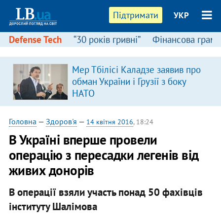
Підтримати
УКР
Defense Tech
“30 років гривні”
Фінансова грамо
Мер Тбілісі Каладзе заявив про
обман України і Грузії з боку
НАТО
Головна
—
Здоров'я
—
14 квітня 2016
, 18:24
В Україні вперше провели
операцію з пересадки легенів від
живих донорів
В операції взяли участь понад 50 фахівців
інституту Шалімова