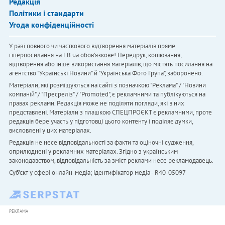
Редакція
Політики і стандарти
Угода конфіденційності
У разі повного чи часткового відтворення матеріалів пряме
гіперпосилання на LB.ua обов'язкове! Передрук, копіювання,
відтворення або інше використання матеріалів, що містять посилання на
агентство "Українськi Новини" й "Українська Фото Група", заборонено.
Матеріали, які розміщуються на сайті з позначкою "Реклама" / "Новини
компаній" / "Пресреліз" / "Promoted", є рекламними та публікуються на
правах реклами. Редакція може не поділяти погляди, які в них
представлені. Матеріали з плашкою СПЕЦПРОЄКТ є рекламними, проте
редакція бере участь у підготовці цього контенту і поділяє думки,
висловлені у цих матеріалах.
Редакція не несе відповідальності за факти та оціночні судження,
оприлюднені у рекламних матеріалах. Згідно з українським
законодавством, відповідальність за зміст реклами несе рекламодавець.
Cуб'єкт у сфері онлайн-медіа; ідентифікатор медіа - R40-05097
РЕКЛАМА