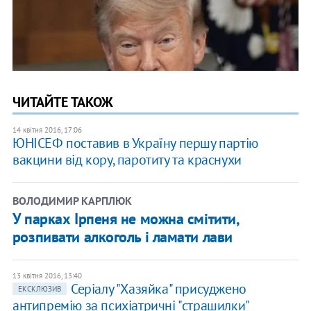
ЧИТАЙТЕ ТАКОЖ
14 квітня 2016, 17:06
ЮНІСЕФ поставив в Україну першу партію
вакцини від кору, паротиту та краснухи
ВОЛОДИМИР КАРПЛЮК
У парках Ірпеня не можна смітити,
розпивати алкоголь і ламати лави
13 квітня 2016, 13:40
Серіалу "Хазяйка" присуджено
ЕКСКЛЮЗИВ
антипремію за психіатричні "страшилки"