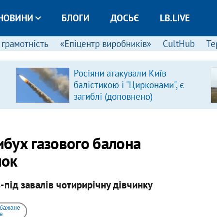
НОВИНИ
БЛОГИ
ДОСЬЄ
LB.LIVE
 грамотність
«Епіцентр виробників»
CultHub
Те
Росіяни атакували Київ
балістикою і "Цирконами", є
загиблі (доповнено)
ибух газового балона
нок
з-під завалів чотирирічну дівчинку
 бажане
e