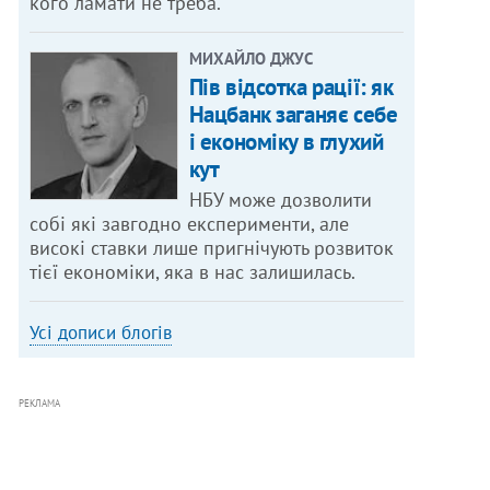
кого ламати не треба.
МИХАЙЛО ДЖУС
Пів відсотка рації: як
Нацбанк заганяє себе
і економіку в глухий
кут
НБУ може дозволити
собі які завгодно експерименти, але
високі ставки лише пригнічують розвиток
тієї економіки, яка в нас залишилась.
Усі дописи блогів
РЕКЛАМА