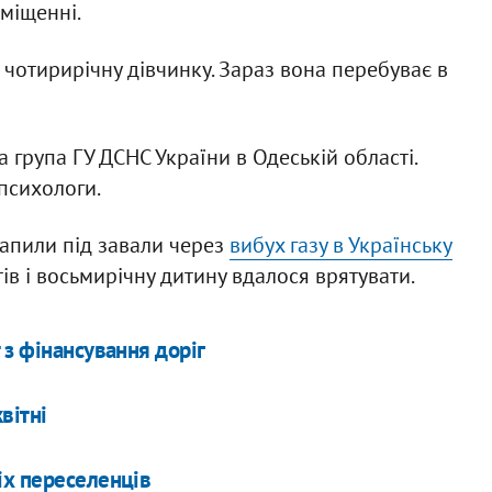
міщенні.
в чотирирічну дівчинку. Зараз вона перебуває в
 група ГУ ДСНС України в Одеській області.
психологи.
трапили під завали через
вибух газу в Українську
атів і восьмирічну дитину вдалося врятувати.
 з фінансування доріг
вітні
іх переселенців