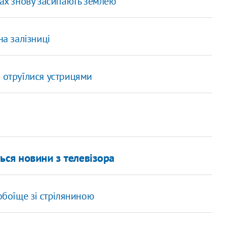
ах знову засипають землею
на залізниці
в отруїлися устрицями
ься новини з телевізора
обоїще зі стріляниною