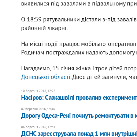
виявилися під завалами в підвальному при
О 18:59 рятувальники дістали з-під завалі
районній лікарні.
На місці події працює мобільно-оперативна
Родичам постраждалих надають допомогу 
Нагадаємо, 15 січня жінка і троє дітей по
Донецької області
. Двоє дітей загинули, м
10 березня 2016, 12:28
Насіров: Саакашвілі провалив експеримент
07 березня 2016, 19:46
Дорогу Одеса-Рені почнуть ремонтувати в к
06 березня 2016, 17:31
ДСНС зареєструвала понад 1 млн внутрішн