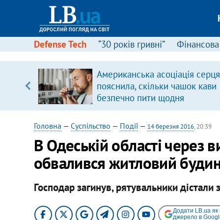
Defense Tech
“30 років гривні”
Фінансова
Американська асоціація серця
 часів
пояснила, скільки чашок кави
безпечно пити щодня
Головна
—
Суспільство
—
Події
—
14 березня 2016
, 20:39
В Одеській області через в
обвалився житловий буди
Господар загинув, рятувальники дістали 
Додати LB.ua як
джерело в Googl