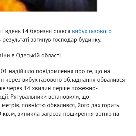
ті вдень 14 березня стався
вибух газового
результаті загинув господар будинку.
їни в Одеській області.
101 надійшло повідомлення про те, що на
ан через вибух газового обладнання обвалився
Уже через 14 хвилин перше пожежно-
дії. Рятувальники встановили, що
етрів, повністю обвалився, його дах горить
0 кв. м, виникла загроза поширення вогню на