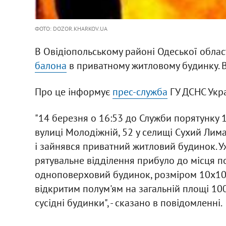
ФОТО: DOZOR.KHARKOV.UA
В Овідіопольському районі Одеської облас
балона
в приватному житловому будинку. В 
Про це інформує
п
рес-служба
ГУ ДСНС Укра
"14 березня о 16:53 до Служби порятунку 
вулиці Молодіжній, 52 у селищі Сухий Лим
і зайнявся приватний житловий будинок. 
рятувальне відділення прибуло до місця по
одноповерховий будинок, розміром 10х10 м
відкритим полум'ям на загальній площі 10
сусідні будинки", - сказано в повідомленні.