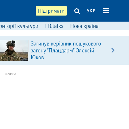
Підтримати
УКР
риторії культури
LB.talks
Нова країна
Загинув керівник пошукового
загону "Плацдарм" Олексій
Юков
РЕКЛАМА