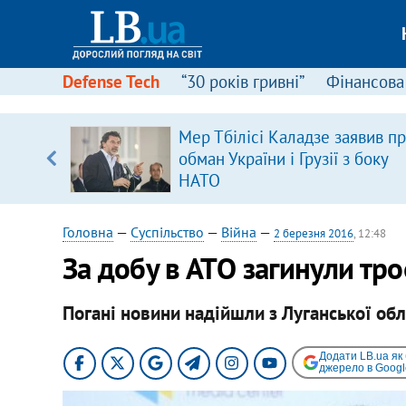
Defense Tech
“30 років гривні”
Фінансова
ового
Мер Тбілісі Каладзе заявив п
ій
обман України і Грузії з боку
НАТО
Головна
—
Суспільство
—
Війна
—
2 березня 2016
, 12:48
За добу в АТО загинули тро
Погані новини надійшли з Луганської обл
Додати LB.ua як
джерело в Googl