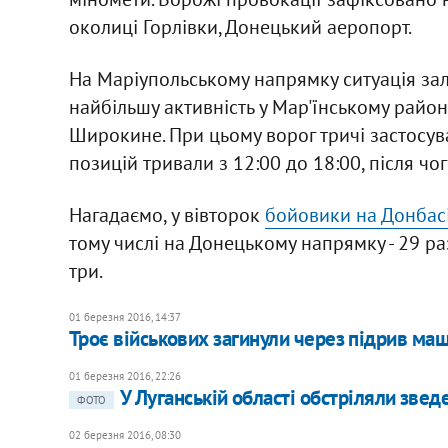
околиці Горлівки, Донецький аеропорт.
На Маріупольському напрямку ситуація за
найбільшу активність у Мар'їнському районі
Широкине. При цьому ворог тричі застосув
позицій тривали з 12:00 до 18:00, після ч
Нагадаємо, у вівторок
бойовики на Донбасі
тому числі на Донецькому напрямку - 29 раз
три.
01 березня 2016, 14:37
Троє військових загинули через підрив маш
01 березня 2016, 22:26
У Луганській області обстріляли звед
ФОТО
02 березня 2016, 08:30