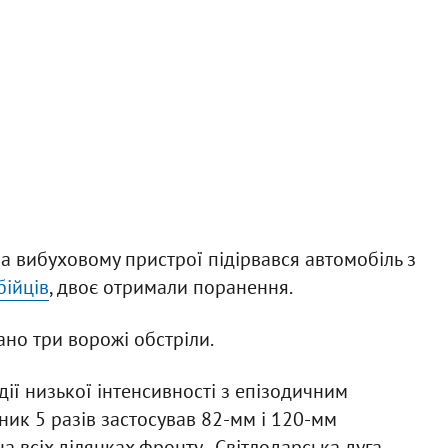
на вибуховому пристрої підірвався автомобіль з
бійців
, двоє отримали поранення.
ано три ворожі обстріли.
ії низької інтенсивності з епізодичним
ик 5 разів застосував 82-мм і 120-мм
 всіх ділянках фронту - Світлодарська дуга,