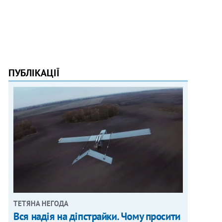
ПУБЛІКАЦІЇ
ТЕТЯНА НЕГОДА
Вся надія на діпстрайки. Чому просити