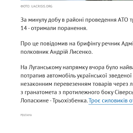
ФОТО: UACRISIS.ORG
За минулу добу в районі проведення АТО т
14 - отримали поранення.
Про це повідомив на брифінгу речник Адмі
полковник Андрій Лисенко.
На Луганському напрямку вчора було найва
потрапив автомобіль української зведеної 
незаконним перевезенням товарів через л
з гранатомета з протилежного боку Сіверс
Лопаскине - Трьохізбенка.
Троє силовиків 
РЕКЛАМА