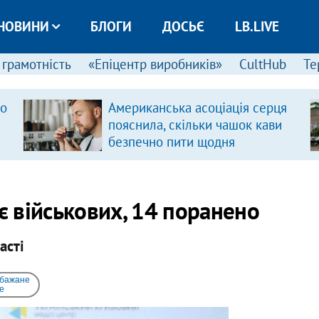
НОВИНИ
БЛОГИ
ДОСЬЄ
LB.LIVE
 грамотність
«Епіцентр виробників»
CultHub
Те
ро
Американська асоціація серця
пояснила, скільки чашок кави
безпечно пити щодня
є військових, 14 поранено
асті
 бажане
e