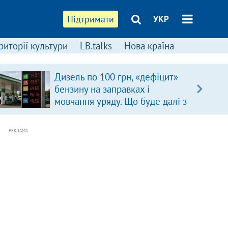
Підтримати
УКР
риторії культури
LB.talks
Нова країна
Дизель по 100 грн, «дефіцит»
бензину на заправках і
мовчання уряду. Що буде далі з
цінами на пальне?
РЕКЛАМА