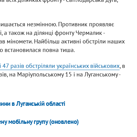
лишається незмінною. Противник проявляє
, а також на ділянці фронту Чермалик -
ав міномети. Найбільш активні обстріли наших
ого встановилася повна тиша.
 47 разів обстріляли українських військових
, в
ів, на Маріупольському 15 і на Луганському -
ини в Луганській області
ену мобільну групу (оновлено)