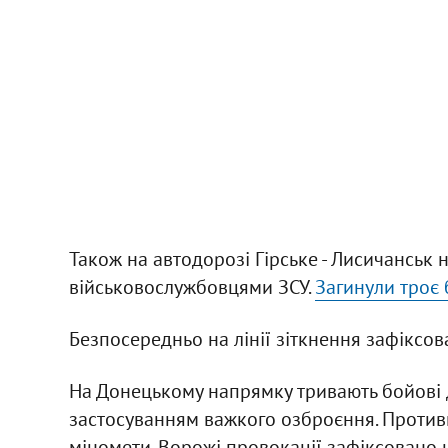
Також на автодорозі Гірське - Лисичанськ 
військовослужбовцями ЗСУ.
Загинули троє 
Безпосередньо на лінії зіткнення зафіксов
На Донецькому напрямку тривають бойові д
застосуванням важкого озброєння. Противн
міномети. Ворожі провокації зафіксовано на