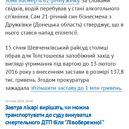
збив насмерть 62-річну жінку.
За словами
свідків, водій перебував у стані алкогольного
сп'яніння. Сам 21-річний син бізнесмена з
Дружківки (Донецька область) стверджує, що в
нього стався напад епілепсії.
15 січня Шевченківський райсуд столиці
обрав для Толстошеєва запобіжний захід у
вигляді утримання під вартою до 13 лютого
2016 року з внесенням застави в розмірі 137,8
тис. гривень. Згодом прокуратура
зажадала
збільшити заставу до 1 млн гривень.
14 січня 2016, 20:48
Завтра лікарі вирішать, чи можна
транспортувати до суду винуватця
смертельного ДТП біля "Лівобережної"