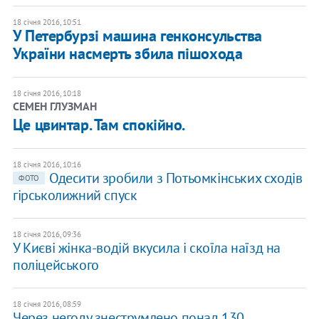
18 січня 2016, 10:51
У Петербурзі машина генконсульства
України насмерть збила пішохода
18 січня 2016, 10:18
СЕМЕН ГЛУЗМАН
Це цвинтар. Там спокійно.
18 січня 2016, 10:16
Одесити зробили з Потьомкінських сходів
ФОТО
гірськолижний спуск
18 січня 2016, 09:36
У Києві жінка-водій вкусила і скоїла наїзд на
поліцейського
18 січня 2016, 08:59
Через негоду знеструмлено понад 130