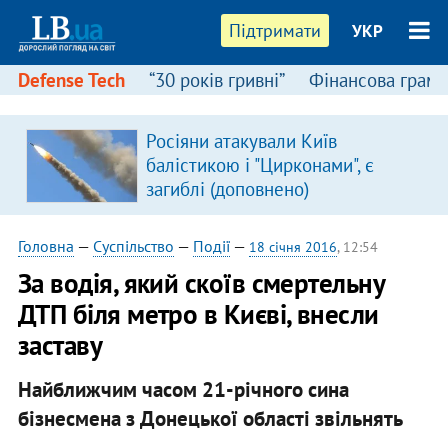
Підтримати
УКР
Defense Tech
“30 років гривні”
Фінансова грамо
Росіяни атакували Київ
балістикою і "Цирконами", є
загиблі (доповнено)
Головна
—
Суспільство
—
Події
—
18 січня 2016
, 12:54
За водія, який скоїв смертельну
ДТП біля метро в Києві, внесли
заставу
Найближчим часом 21-річного сина
бізнесмена з Донецької області звільнять