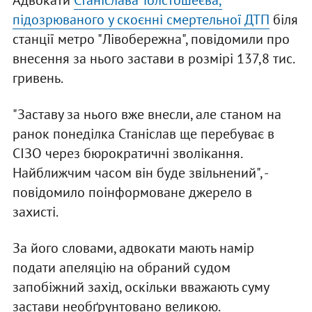
Адвокати
Станіслава Толстошеєва,
підозрюваного у скоєнні смертельної ДТП
біля
станції метро "Лівобережна", повідомили про
внесення за нього застави в розмірі 137,8 тис.
гривень.
"Заставу за нього вже внесли, але станом на
ранок понеділка Станіслав ще перебуває в
СІЗО через бюрократичні зволікання.
Найближчим часом він буде звільнений", -
повідомило поінформоване джерело в
захисті.
За його словами, адвокати мають намір
подати апеляцію на обраний судом
запобіжний захід, оскільки вважають суму
застави необґрунтовано великою.