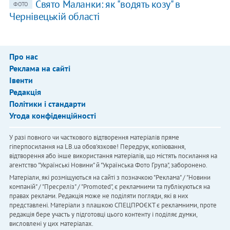
Свято Маланки: як "водять козу" в
ФОТО
Чернівецькій області
Про нас
Реклама на сайті
Івенти
Редакція
Політики і стандарти
Угода конфіденційності
У разі повного чи часткового відтворення матеріалів пряме
гіперпосилання на LB.ua обов'язкове! Передрук, копіювання,
відтворення або інше використання матеріалів, що містять посилання на
агентство "Українськi Новини" й "Українська Фото Група", заборонено.
Матеріали, які розміщуються на сайті з позначкою "Реклама" / "Новини
компаній" / "Пресреліз" / "Promoted", є рекламними та публікуються на
правах реклами. Редакція може не поділяти погляди, які в них
представлені. Матеріали з плашкою СПЕЦПРОЄКТ є рекламними, проте
редакція бере участь у підготовці цього контенту і поділяє думки,
висловлені у цих матеріалах.