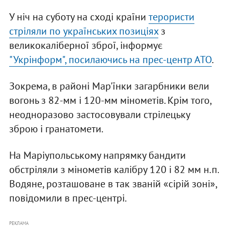
У ніч на суботу на сході країни
терористи
стріляли по українських позиціях
з
великокаліберної зброї, інформує
"Укрінформ", посилаючись на прес-центр АТО
.
Зокрема, в районі Мар'їнки загарбники вели
вогонь з 82-мм і 120-мм мінометів. Крім того,
неодноразово застосовували стрілецьку
зброю і гранатомети.
На Маріупольському напрямку бандити
обстріляли з мінометів калібру 120 і 82 мм н.п.
Водяне, розташоване в так званій «сірій зоні»,
повідомили в прес-центрі.
РЕКЛАМА