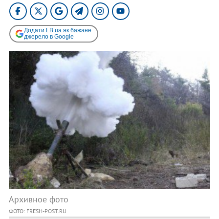
Додати LB.ua як бажане
джерело в Google
Архивное фото
ФОТО: FRESH-POST.RU