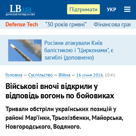
Підтримати
УКР
Defense Tech
“30 років гривні”
Фінансова грамо
Росіяни атакували Київ
балістикою і "Цирконами", є
загиблі (доповнено)
Головна
—
Суспільство
—
Війна
—
16 січня 2016
, 10:41
Військові вночі відкрили у
відповідь вогонь по бойовиках
Тривали обстріли українських позицій у
районі Мар'їнки, Трьохізбенки, Майорська,
Новгородського, Водяного.