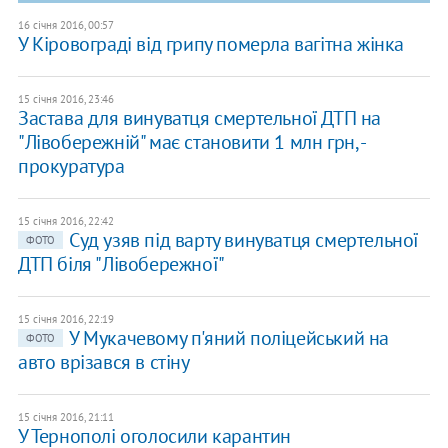
16 січня 2016, 00:57
У Кіровограді від грипу померла вагітна жінка
15 січня 2016, 23:46
Застава для винуватця смертельної ДТП на
"Лівобережній" має становити 1 млн грн, -
прокуратура
15 січня 2016, 22:42
Суд узяв під варту винуватця смертельної
ФОТО
ДТП біля "Лівобережної"
15 січня 2016, 22:19
У Мукачевому п'яний поліцейський на
ФОТО
авто врізався в стіну
15 січня 2016, 21:11
У Тернополі оголосили карантин