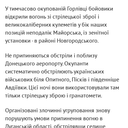
У тимчасово окупованій Горлівці бойовики
відкрили вогонь зі стрілецької зброї і
великокаліберних кулеметів у бік наших
позицій неподалік Майорська, із зенітної
установки - в районі Новгородського.
Не припиняються обстріли і поблизу
Донецького аеропорту. Окупанти
систематично обстрілюють українських
військових біля Опитного, Пісків і південніше
Авдіївки. Цієї ночі вони використовували там
тільки стрілецьку зброю і гранатомети.
Організовані злочинні угруповання знову
порушують умови припинення вогню в
Луганській області, обстрілявши селище