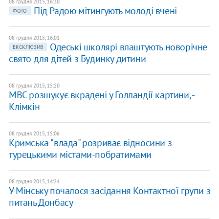
08 грудня 2015, 16:30
Під Радою мітингують молоді вчені
ФОТО
08 грудня 2015, 16:01
Одеські школярі влаштують новорічне
ЕКСКЛЮЗИВ
свято для дітей з Будинку дитини
08 грудня 2015, 15:20
МВС розшукує вкрадені у Голландії картини, -
Клімкін
08 грудня 2015, 15:06
Кримська "влада" розриває відносини з
турецькими містами-побратимами
08 грудня 2015, 14:24
У Мінську почалося засідання Контактної групи з
питань Донбасу