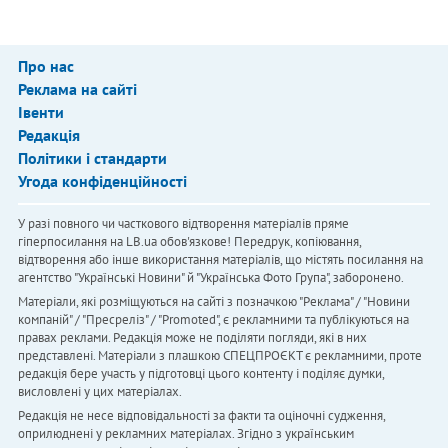
Про нас
Реклама на сайті
Івенти
Редакція
Політики і стандарти
Угода конфіденційності
У разі повного чи часткового відтворення матеріалів пряме
гіперпосилання на LB.ua обов'язкове! Передрук, копіювання,
відтворення або інше використання матеріалів, що містять посилання на
агентство "Українськi Новини" й "Українська Фото Група", заборонено.
Матеріали, які розміщуються на сайті з позначкою "Реклама" / "Новини
компаній" / "Пресреліз" / "Promoted", є рекламними та публікуються на
правах реклами. Редакція може не поділяти погляди, які в них
представлені. Матеріали з плашкою СПЕЦПРОЄКТ є рекламними, проте
редакція бере участь у підготовці цього контенту і поділяє думки,
висловлені у цих матеріалах.
Редакція не несе відповідальності за факти та оціночні судження,
оприлюднені у рекламних матеріалах. Згідно з українським