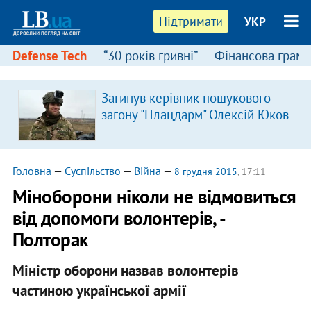
Підтримати
УКР
Defense Tech
“30 років гривні”
Фінансова грамо
:
Загинув керівник пошукового
загону "Плацдарм" Олексій Юков
Головна
—
Суспільство
—
Війна
—
8 грудня 2015
, 17:11
Міноборони ніколи не відмовиться
від допомоги волонтерів, -
Полторак
Міністр оборони назвав волонтерів
частиною української армії