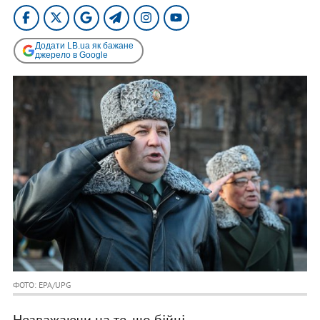
Додати LB.ua як бажане
джерело в Google
ФОТО: EPA/UPG