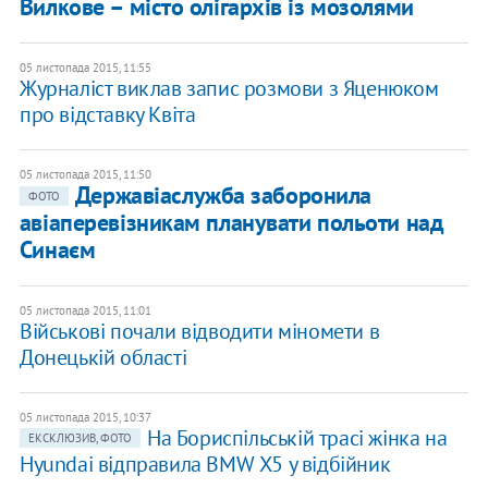
Вилкове – місто олігархів із мозолями
05 листопада 2015, 11:55
Журналіст виклав запис розмови з Яценюком
про відставку Квіта
05 листопада 2015, 11:50
Державіаслужба заборонила
ФОТО
авіаперевізникам планувати польоти над
Синаєм
05 листопада 2015, 11:01
Військові почали відводити міномети в
Донецькій області
05 листопада 2015, 10:37
На Бориспільській трасі жінка на
ЕКСКЛЮЗИВ, ФОТО
Hyundai відправила BMW Х5 у відбійник