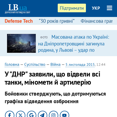
Підтримати
УКР
Defense Tech
“30 років гривні”
Фінансова грамо
Масована атака по Україні:
ФОТО
на Дніпропетровщині загинула
родина, у Львові – удар по
багатоповерхівках
(доповнюється)
Головна
—
Суспільство
—
Війна
—
5 листопада 2015
, 12:44
У "ДНР" заявили, що відвели всі
танки, міномети й артилерію
Бойовики стверджують, що дотримуються
графіка відведення озброєння