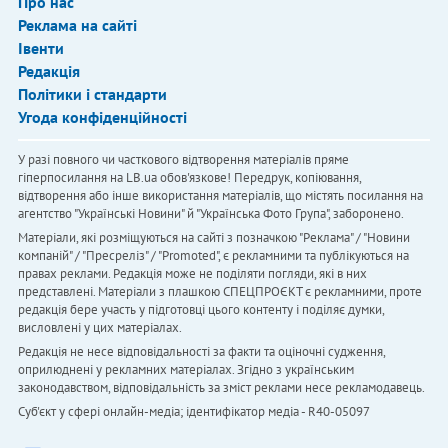
Про нас
Реклама на сайті
Івенти
Редакція
Політики і стандарти
Угода конфіденційності
У разі повного чи часткового відтворення матеріалів пряме
гіперпосилання на LB.ua обов'язкове! Передрук, копіювання,
відтворення або інше використання матеріалів, що містять посилання на
агентство "Українськi Новини" й "Українська Фото Група", заборонено.
Матеріали, які розміщуються на сайті з позначкою "Реклама" / "Новини
компаній" / "Пресреліз" / "Promoted", є рекламними та публікуються на
правах реклами. Редакція може не поділяти погляди, які в них
представлені. Матеріали з плашкою СПЕЦПРОЄКТ є рекламними, проте
редакція бере участь у підготовці цього контенту і поділяє думки,
висловлені у цих матеріалах.
Редакція не несе відповідальності за факти та оціночні судження,
оприлюднені у рекламних матеріалах. Згідно з українським
законодавством, відповідальність за зміст реклами несе рекламодавець.
Cуб'єкт у сфері онлайн-медіа; ідентифікатор медіа - R40-05097