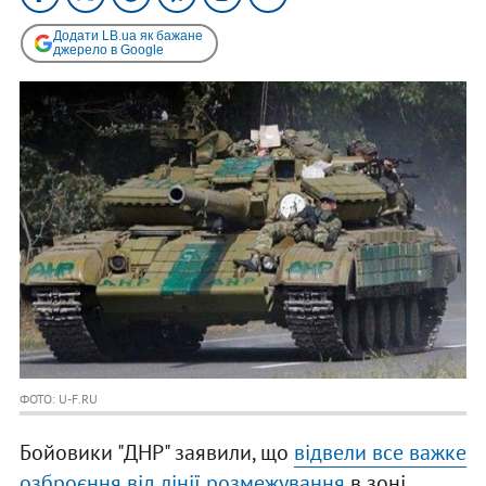
Додати LB.ua як бажане
джерело в Google
ФОТО: U-F.RU
Бойовики "ДНР" заявили, що
відвели все важке
озброєння від лінії розмежування
в зоні