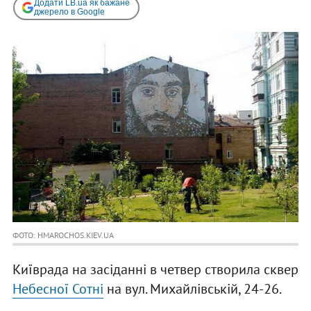
Додати LB.ua як бажане
джерело в Google
ФОТО: HMAROCHOS.KIEV.UA
Київрада на засіданні в четвер створила сквер
Небесної Сотні
на вул. Михайлівській, 24-26.