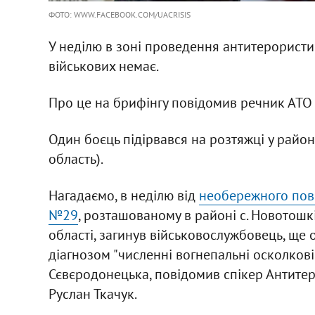
ФОТО: WWW.FACEBOOK.COM/UACRISIS
У неділю в зоні проведення антитерористи
військових немає.
Про це на брифінгу повідомив речник АТО
Один боєць підірвався на розтяжці у райо
область).
Нагадаємо, в неділю від
необережного пов
№29
, розташованому в районі с. Новотошк
області, загинув військовослужбовець, ще
діагнозом "численні вогнепальні осколков
Сєвєродонецька, повідомив спікер Антитер
Руслан Ткачук.