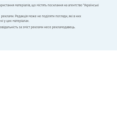
ристання матеріалів, що містять посилання на агентство "Українськi
х реклами. Редакція може не поділяти погляди, які в них
ні у цих матеріалах.
повідальність за зміст реклами несе рекламодавець.