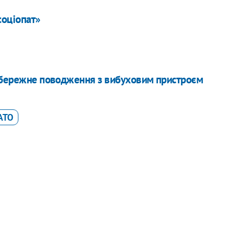
соціопат»
еобережне поводження з вибуховим пристроєм
АТО