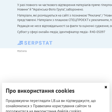
У разі повного чи часткового відтворення матеріалів пряме гіперпо
Новини" й "Українська Фото Група", заборонено.
Матеріали, які розміщуються на сайті з позначкою "Реклама" / "Нови
представлені. Матеріали з плашкою СПЕЦПРОЄКТ є рекламними, проте
Редакція не несе відповідальності за факти та оціночні судження,
Cуб'єкт у сфері онлайн-медіа; ідентифікатор медіа - R40-05097
РЕКЛАМА
Про використання cookies
Продовжуючи переглядати LB.ua ви підтверджуєте, що
ознайомилися з Правилами користування сайтом та
погоджуєтеся на використання файлів cookies