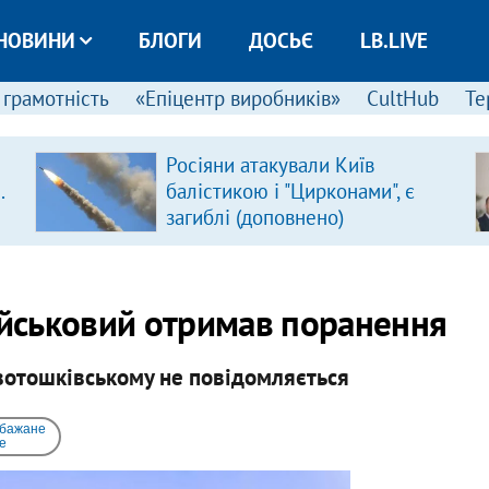
НОВИНИ
БЛОГИ
ДОСЬЄ
LB.LIVE
 грамотність
«Епіцентр виробників»
CultHub
Те
Росіяни атакували Київ
.
балістикою і "Цирконами", є
загиблі (доповнено)
ійськовий отримав поранення
овотошківському не повідомляється
 бажане
e