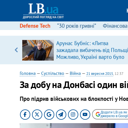
Defense Tech
“30 років гривні”
Фінансова
ою
Арунас Бубніс: «Литва
пЛА. Є
зажадала вибачень від Польщі
лено)
Можливо, Україні варто було
зробити так само»
Головна
—
Суспільство
—
Війна
—
21 вересня 2015
, 12:37
За добу на Донбасі один в
Про підрив військових на блокпості у Н
Додати LB.ua як
джерело в Googl