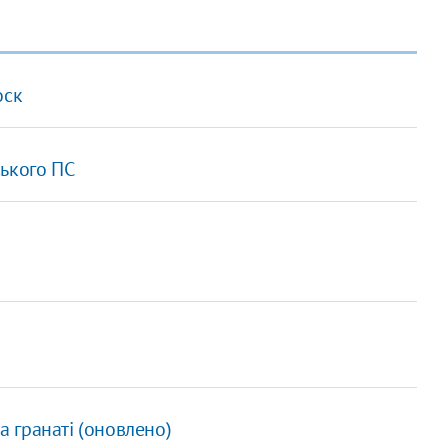
оск
ського ПС
а гранаті (оновлено)