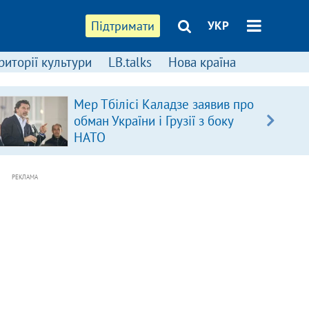
Підтримати
УКР
риторії культури
LB.talks
Нова країна
Мер Тбілісі Каладзе заявив про
обман України і Грузії з боку
НАТО
РЕКЛАМА