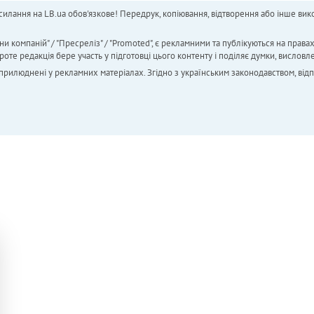
силання на LB.ua обов'язкове! Передрук, копіювання, відтворення або інше вико
ни компаній" / "Пресреліз" / "Promoted", є рекламними та публікуються на права
 редакція бере участь у підготовці цього контенту і поділяє думки, висловле
 оприлюднені у рекламних матеріалах. Згідно з українським законодавством, від