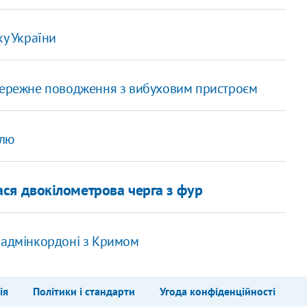
ку України
обережне поводження з вибуховим пристроєм
ілю
ася двокілометрова черга з фур
 адмінкордоні з Кримом
ія
Політики і стандарти
Угода конфіденційності