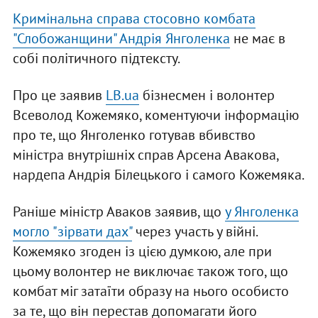
Кримінальна справа стосовно комбата
"Слобожанщини" Андрія Янголенка
не має в
собі політичного підтексту.
Про це заявив
LB.ua
бізнесмен і волонтер
Всеволод Кожемяко, коментуючи інформацію
про те, що Янголенко готував вбивство
міністра внутрішніх справ Арсена Авакова,
нардепа Андрія Білецького і самого Кожемяка.
Раніше міністр Аваков заявив, що
у Янголенка
могло "зірвати дах"
через участь у війні.
Кожемяко згоден із цією думкою, але при
цьому волонтер не виключає також того, що
комбат міг затаїти образу на нього особисто
за те, що він перестав допомагати його