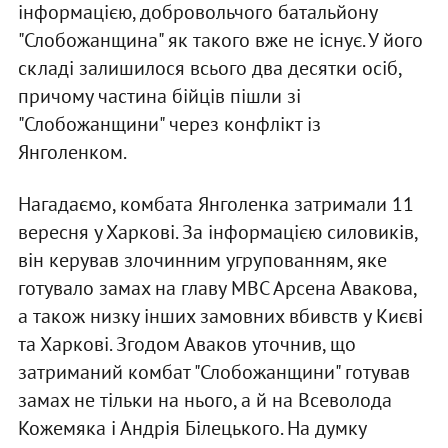
інформацією, добровольчого батальйону
"Слобожанщина" як такого вже не існує. У його
складі залишилося всього два десятки осіб,
причому частина бійців пішли зі
"Слобожанщини" через конфлікт із
Янголенком.
Нагадаємо, комбата Янголенка затримали 11
вересня у Харкові. За інформацією силовиків,
він керував злочинним угрупованням, яке
готувало замах на главу МВС Арсена Авакова,
а також низку інших замовних вбивств у Києві
та Харкові. Згодом Аваков уточнив, що
затриманий комбат "Слобожанщини" готував
замах не тільки на нього, а й на Всеволода
Кожемяка і Андрія Білецького. На думку