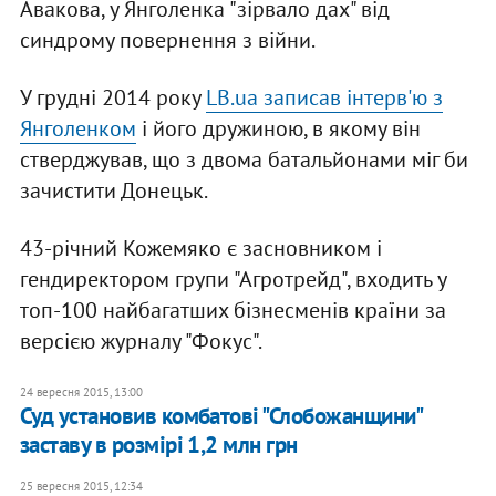
Авакова, у Янголенка "зірвало дах" від
синдрому повернення з війни.
У грудні 2014 року
LB.ua записав інтерв'ю з
Янголенком
і його дружиною, в якому він
стверджував, що з двома батальйонами міг би
зачистити Донецьк.
43-річний Кожемяко є засновником і
гендиректором групи "Агротрейд", входить у
топ-100 найбагатших бізнесменів країни за
версією журналу "Фокус".
24 вересня 2015, 13:00
Суд установив комбатові "Слобожанщини"
заставу в розмірі 1,2 млн грн
25 вересня 2015, 12:34