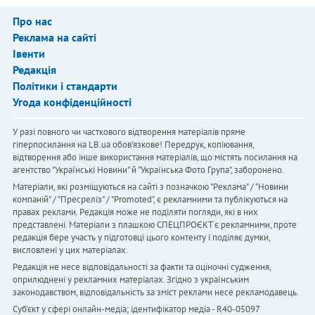
Про нас
Реклама на сайті
Івенти
Редакція
Політики і стандарти
Угода конфіденційності
У разі повного чи часткового відтворення матеріалів пряме
гіперпосилання на LB.ua обов'язкове! Передрук, копіювання,
відтворення або інше використання матеріалів, що містять посилання на
агентство "Українськi Новини" й "Українська Фото Група", заборонено.
Матеріали, які розміщуються на сайті з позначкою "Реклама" / "Новини
компаній" / "Пресреліз" / "Promoted", є рекламними та публікуються на
правах реклами. Редакція може не поділяти погляди, які в них
представлені. Матеріали з плашкою СПЕЦПРОЄКТ є рекламними, проте
редакція бере участь у підготовці цього контенту і поділяє думки,
висловлені у цих матеріалах.
Редакція не несе відповідальності за факти та оціночні судження,
оприлюднені у рекламних матеріалах. Згідно з українським
законодавством, відповідальність за зміст реклами несе рекламодавець.
Cуб'єкт у сфері онлайн-медіа; ідентифікатор медіа - R40-05097