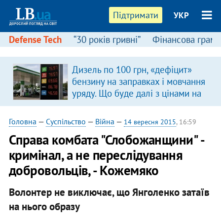
Підтримати
УКР
Defense Tech
“30 років гривні”
Фінансова грамо
Дизель по 100 грн, «дефіцит»
бензину на заправках і мовчання
уряду. Що буде далі з цінами на
пальне?
Головна
—
Суспільство
—
Війна
—
14 вересня 2015
, 16:59
Справа комбата "Слобожанщини" -
кримінал, а не переслідування
добровольців, - Кожемяко
Волонтер не виключає, що Янголенко затаїв
на нього образу