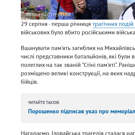
ФОТО: МАКС ТРЕБУХОВ
29 серпня - перша річниця
трагічних подій
військових було вбито російськими військ
Вшанувати пам'ять загиблих на Михайлівськ
числі представники батальйонів, які були 
полеглих на так званій "Стіні пам'яті". Ран
розміщено великі конструкції, на яких над
бійців.
ЧИТАЙТЕ ТАКОЖ
Порошенко підписав указ про меморіалі
Нагадаємо, Іловайська трагедія сталася нап