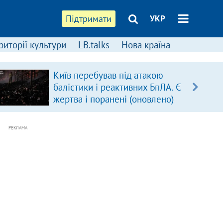
Підтримати
УКР
риторії культури
LB.talks
Нова країна
Київ перебував під атакою
балістики і реактивних БпЛА. Є
жертва і поранені (оновлено)
РЕКЛАМА