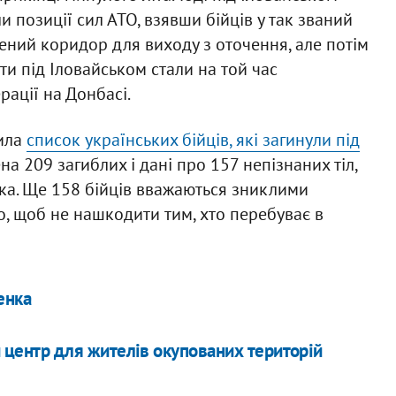
и позиції сил АТО, взявши бійців у так званий
лений коридор для виходу з оточення, але потім
и під Іловайськом стали на той час
ації на Донбасі.
нила
список українських бійців, які загинули під
ена 209 загиблих і дані про 157 непізнаних тіл,
ька. Ще 158 бійців вважаються зниклими
о, щоб не нашкодити тим, хто перебуває в
енка
 центр для жителів окупованих територій