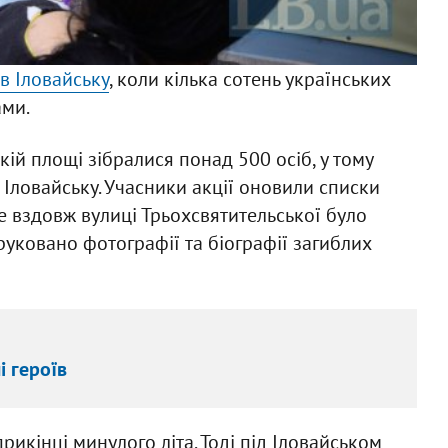
Ф
 в Іловайську
, коли кілька сотень українських
ами.
ій площі зібралися понад 500 осіб, у тому
в Іловайську. Учасники акції оновили списки
іше вздовж вулиці Трьохсвятительської було
руковано фотографії та біографії загиблих
 героїв
рикінці минулого літа. Тоді під Іловайськом