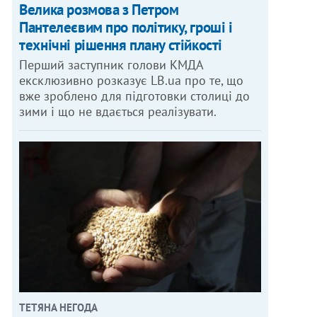
Велика розмова з Петром
Пантелеєвим про політику, гроші і
ОТО: МАКС ТРЕБУХОВ
технічні рішення плану стійкості
Перший заступник голови КМДА
ексклюзивно розказує LB.ua про те, що
вже зроблено для підготовки столиці до
зими і що не вдається реалізувати.
ТЕТЯНА НЕГОДА