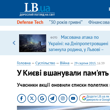
Defense Tech
“30 років гривні”
Фінансова
Масована атака по
ФОТО
 часів
Україні: на Дніпропетровщині
загинула родина, у Львові –
удар по багатоповерхівках
(доповнюється)
Головна
—
Суспільство
—
Війна
—
29 серпня 2015
, 16:39
У Києві вшанували пам'ять 
Учасники акції оновили списки полеглих на
Додати LB.ua як
джерело в Googl