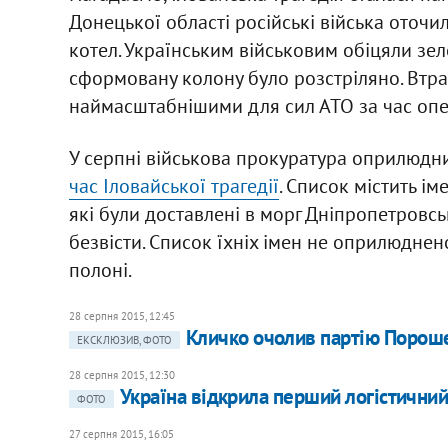
Донецької області російські війська оточил
котел. Українським військовим обіцяли зе
сформовану колону було розстріляно. Втрат
наймасштабнішими для сил АТО за час опер
У серпні військова прокуратура оприлюд
час Іловайської трагедії
. Список містить ім
які були доставлені в морг Дніпропетровс
безвісти. Список їхніх імен не оприлюднен
полоні.
28 серпня 2015, 12:45
Кличко очолив партію Порош
ЕКСКЛЮЗИВ, ФОТО
28 серпня 2015, 12:30
Україна відкрила перший логістичний
ФОТО
27 серпня 2015, 16:05