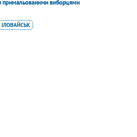
 з примальованими виборцями
ІЛОВАЙСЬК