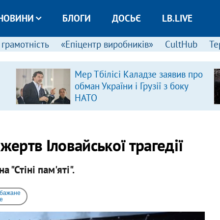
НОВИНИ
БЛОГИ
ДОСЬЄ
LB.LIVE
 грамотність
«Епіцентр виробників»
CultHub
Те
Мер Тбілісі Каладзе заявив про
обман України і Грузії з боку
НАТО
жертв Іловайської трагедії
 "Стіні пам'яті".
 бажане
e