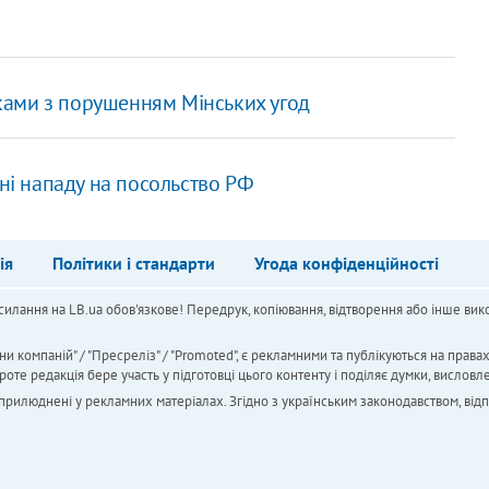
ами з порушенням Мінських угод
нні нападу на посольство РФ
ія
Політики і стандарти
Угода конфіденційності
силання на LB.ua обов'язкове! Передрук, копіювання, відтворення або інше вико
ни компаній" / "Пресреліз" / "Promoted", є рекламними та публікуються на права
 редакція бере участь у підготовці цього контенту і поділяє думки, висловле
 оприлюднені у рекламних матеріалах. Згідно з українським законодавством, від