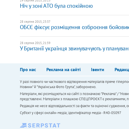
29 серпня 2015, 10:13
Ніч у зоні АТО була спокійною
28 серпня 2015, 23:37
ОБСЄ фіксує розміщення озброєння бойовик
28 серпня 2015, 21:59
У Британії українця звинувачують у планува
Про нас
Реклама на сайті
Івенти
Редакц
У разі повного чи часткового відтворення матеріалів пряме гіперпо
Новини" й "Українська Фото Група", заборонено.
Матеріали, які розміщуються на сайті з позначкою "Реклама" / "Нови
представлені. Матеріали з плашкою СПЕЦПРОЄКТ є рекламними, проте
Редакція не несе відповідальності за факти та оціночні судження,
Cуб'єкт у сфері онлайн-медіа; ідентифікатор медіа - R40-05097