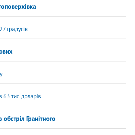
топоверхівка
27 градусів
кових
у
63 тис. доларів
 обстріл Гранітного