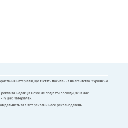
ристання матеріалів, що містять посилання на агентство "Українськi
х реклами. Редакція може не поділяти погляди, які в них
ні у цих матеріалах.
повідальність за зміст реклами несе рекламодавець.