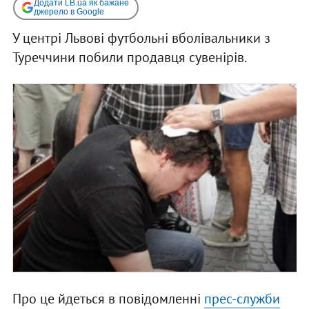
Додати LB.ua як бажане
джерело в Google
У центрі Львові футбольні вболівальники з
Туреччини побили продавця сувенірів.
Про це йдеться в повідомленні
прес-служби