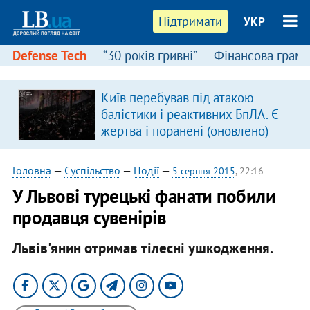
Підтримати
УКР
Defense Tech
“30 років гривні”
Фінансова грамо
Київ перебував під атакою
балістики і реактивних БпЛА. Є
жертва і поранені (оновлено)
Головна
—
Суспільство
—
Події
—
5 серпня 2015
, 22:16
У Львові турецькі фанати побили
продавця сувенірів
Львів'янин отримав тілесні ушкодження.