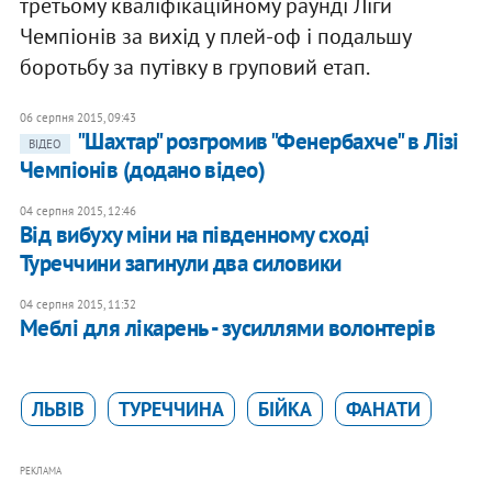
третьому кваліфікаційному раунді Ліги
Чемпіонів за вихід у плей-оф і подальшу
боротьбу за путівку в груповий етап.
06 серпня 2015, 09:43
"Шахтар" розгромив "Фенербахче" в Лізі
ВІДЕО
Чемпіонів (додано відео)
04 серпня 2015, 12:46
Від вибуху міни на південному сході
Туреччини загинули два силовики
04 серпня 2015, 11:32
Меблі для лікарень - зусиллями волонтерів
ЛЬВІВ
ТУРЕЧЧИНА
БІЙКА
ФАНАТИ
РЕКЛАМА