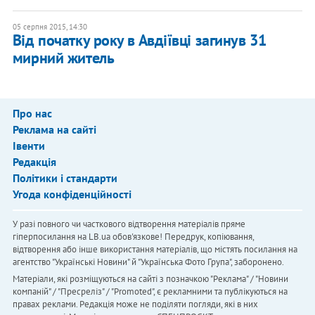
05 серпня 2015, 14:30
Від початку року в Авдіївці загинув 31
мирний житель
Про нас
Реклама на сайті
Івенти
Редакція
Політики і стандарти
Угода конфіденційності
У разі повного чи часткового відтворення матеріалів пряме
гіперпосилання на LB.ua обов'язкове! Передрук, копіювання,
відтворення або інше використання матеріалів, що містять посилання на
агентство "Українськi Новини" й "Українська Фото Група", заборонено.
Матеріали, які розміщуються на сайті з позначкою "Реклама" / "Новини
компаній" / "Пресреліз" / "Promoted", є рекламними та публікуються на
правах реклами. Редакція може не поділяти погляди, які в них