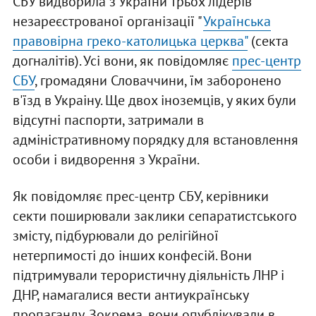
СБУ видворила з України трьох лідерів
незареєстрованої організації "
Українська
правовірна греко-католицька церква"
(секта
догналітів). Усі вони, як повідомляє
прес-центр
СБУ
, громадяни Словаччини, їм заборонено
в'їзд в Украіну. Ще двох іноземців, у яких були
відсутні паспорти, затримали в
адміністративному порядку для встановлення
особи і видворення з України.
Як повідомляє прес-центр СБУ, керівники
секти поширювали заклики сепаратистського
змісту, підбурювали до релігійної
нетерпимості до інших конфесій. Вони
підтримували терористичну діяльність ЛНР і
ДНР, намагалися вести антиукраїнську
пропаганду. Зокрема, вони опублікували в