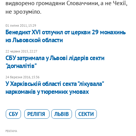
видворено громадяни Словаччини, а не Чехії,
не зрозуміло.
01 липня 2011, 15:29
Бенедикт XVI отлучил от церкви 29 монахинь
из Львовской области
22 червня 2015, 22:27
СБУ затримала у Львові лідерів секти
"догналітів"
24 березня 2016, 15:36
У Харківській області секта "лікувала"
наркоманів у тюремних умовах
СБУ
РЕЛІГІЯ
ЛЬВІВ
СЕКТИ
РЕКЛАМА