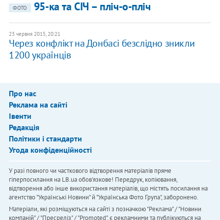
95-ка та СІЧ – пліч-о-пліч
ФОТО
23 червня 2015, 20:21
Через конфлікт на Донбасі безслідно зникли
1200 українців
Про нас
Реклама на сайті
Івенти
Редакція
Політики і стандарти
Угода конфіденційності
У разі повного чи часткового відтворення матеріалів пряме
гіперпосилання на LB.ua обов'язкове! Передрук, копіювання,
відтворення або інше використання матеріалів, що містять посилання на
агентство "Українськi Новини" й "Українська Фото Група", заборонено.
Матеріали, які розміщуються на сайті з позначкою "Реклама" / "Новини
компаній" / "Пресреліз" / "Promoted", є рекламними та публікуються на