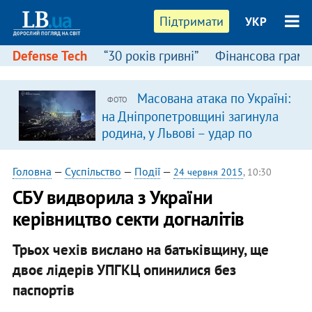
Підтримати
УКР
Defense Tech
“30 років гривні”
Фінансова грамо
Масована атака по Україні:
ФОТО
на Дніпропетровщині загинула
родина, у Львові – удар по
багатоповерхівках
(доповнюється)
Головна
—
Суспільство
—
Події
—
24 червня 2015
, 10:30
СБУ видворила з України
керівництво секти догналітів
Трьох чехів вислано на батьківщину, ще
двоє лідерів УПГКЦ опинилися без
паспортів