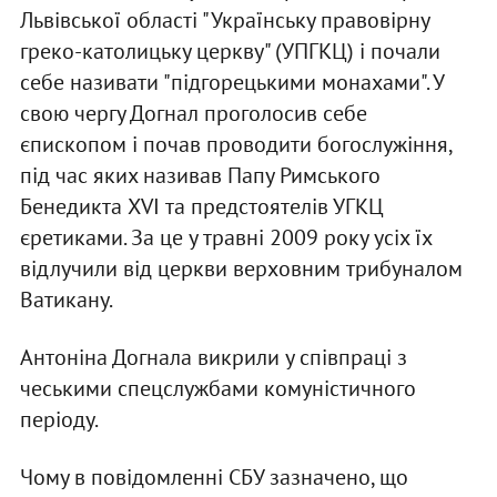
Львівської області "Українську правовірну
греко-католицьку церкву" (УПГКЦ) і почали
себе називати "підгорецькими монахами". У
свою чергу Догнал проголосив себе
єпископом і почав проводити богослужіння,
під час яких називав Папу Римського
Бенедикта XVI та предстоятелів УГКЦ
єретиками. За це у травні 2009 року усіх їх
відлучили від церкви верховним трибуналом
Ватикану.
Антоніна Догнала викрили у співпраці з
чеськими спецслужбами комуністичного
періоду.
Чому в повідомленні СБУ зазначено, що