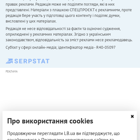
правах реклами. Редакція може не поділяти погляди, які в них
представлені. Матеріали з плашкою СПЕЦПРОЄКТ є рекламними, проте
редакція бере участь у підготовці цього контенту і поділяє думки,
висловлені у цих матеріалах.
Редакція не несе відповідальності за факти та оціночні судження,
оприлюднені у рекламних матеріалах. Згідно з українським
законодавством, відповідальність за зміст реклами несе рекламодавець.
Cуб'єкт у сфері онлайн-медіа; ідентифікатор медіа - R40-05097
РЕКЛАМА
Про використання cookies
Продовжуючи переглядати LB.ua ви підтверджуєте, що
ознайомилися з Правилами користування сайтом та