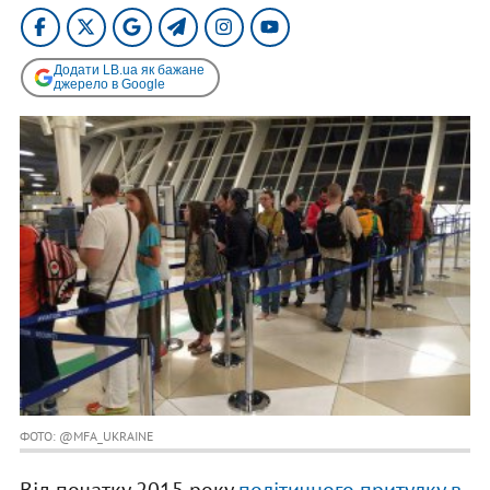
Додати LB.ua як бажане
джерело в Google
ФОТО: ‏@MFA_UKRAINE