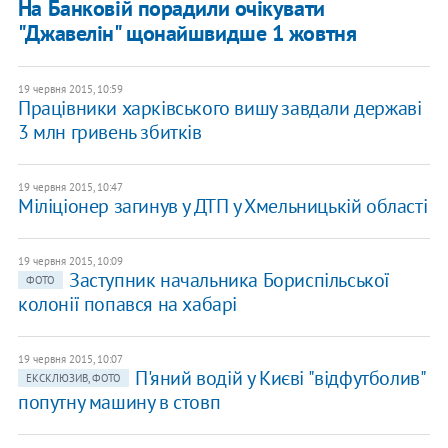
На Банковій порадили очікувати
"Джавелін" щонайшвидше 1 жовтня
19 червня 2015, 10:59
Працівники харківського вишу завдали державі
3 млн гривень збитків
19 червня 2015, 10:47
Міліціонер загинув у ДТП у Хмельницькій області
19 червня 2015, 10:09
Заступник начальника Бориспільської
ФОТО
колонії попався на хабарі
19 червня 2015, 10:07
П'яний водій у Києві "відфутболив"
ЕКСКЛЮЗИВ, ФОТО
попутну машину в стовп