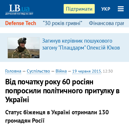
Підтримати
УКР
Defense Tech
“30 років гривні”
Фінансова грамо
Загинув керівник пошукового
загону "Плацдарм" Олексій Юков
Головна
—
Суспільство
—
Війна
—
19 червня 2015
, 12:30
Від початку року 60 росіян
попросили політичного притулку в
Україні
Статус біженця в Україні отримали 130
громадян Росії