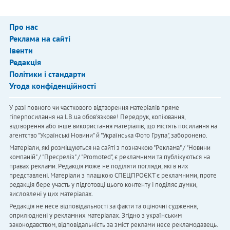
Про нас
Реклама на сайті
Івенти
Редакція
Політики і стандарти
Угода конфіденційності
У разі повного чи часткового відтворення матеріалів пряме
гіперпосилання на LB.ua обов'язкове! Передрук, копіювання,
відтворення або інше використання матеріалів, що містять посилання на
агентство "Українськi Новини" й "Українська Фото Група", заборонено.
Матеріали, які розміщуються на сайті з позначкою "Реклама" / "Новини
компаній" / "Пресреліз" / "Promoted", є рекламними та публікуються на
правах реклами. Редакція може не поділяти погляди, які в них
представлені. Матеріали з плашкою СПЕЦПРОЄКТ є рекламними, проте
редакція бере участь у підготовці цього контенту і поділяє думки,
висловлені у цих матеріалах.
Редакція не несе відповідальності за факти та оціночні судження,
оприлюднені у рекламних матеріалах. Згідно з українським
законодавством, відповідальність за зміст реклами несе рекламодавець.