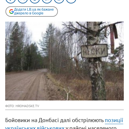
Додати LB.ua як бажане
джерело в Google
ФОТО: HROMADSKE.TV
Бойовики на Донбасі далі обстрілюють
позиції
українських військових
у районі населеного