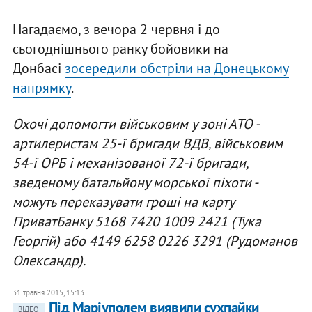
Нагадаємо, з вечора 2 червня і до
сьогоднішнього ранку бойовики на
Донбасі
зосередили обстріли на Донецькому
напрямку
.
Охочі допомогти військовим у зоні АТО -
артилеристам 25-ї бригади ВДВ, військовим
54-ї ОРБ і механізованої 72-ї бригади,
зведеному батальйону морської піхоти -
можуть переказувати гроші на карту
ПриватБанку 5168 7420 1009 2421 (Тука
Георгій) або 4149 6258 0226 3291 (Рудоманов
Олександр).
31 травня 2015, 15:13
Під Маріуполем виявили сухпайки
ВІДЕО