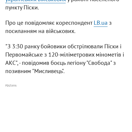
пункту Піски.
Про це повідомляє кореспондент
LB.ua
з
посиланням на військових.
"З 3:30 ранку бойовики обстрілювали Піски і
Первомайське з 120-міліметрових мінометів і
АКС", - повідомив боєць легіону "Свобода" з
позивним "Мисливець".
РЕКЛАМА