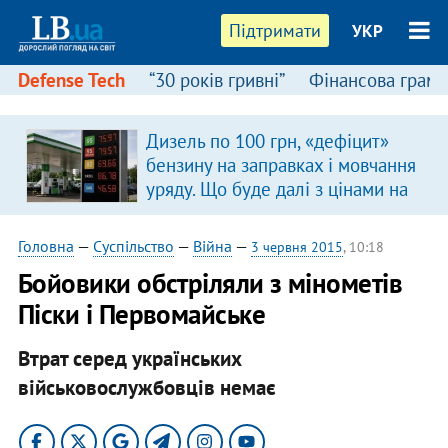
Підтримати
УКР
Defense Tech
“30 років гривні”
Фінансова грамо
Дизель по 100 грн, «дефіцит»
бензину на заправках і мовчання
уряду. Що буде далі з цінами на
пальне?
Головна
—
Суспільство
—
Війна
—
3 червня 2015
, 10:18
Бойовики обстріляли з мінометів
Піски і Первомайське
Втрат серед українських
військовослужбовців немає