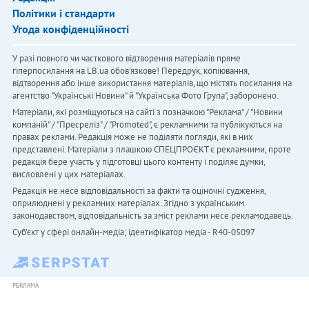
Політики і стандарти
Угода конфіденційності
У разі повного чи часткового відтворення матеріалів пряме
гіперпосилання на LB.ua обов'язкове! Передрук, копіювання,
відтворення або інше використання матеріалів, що містять посилання на
агентство "Українськi Новини" й "Українська Фото Група", заборонено.
Матеріали, які розміщуються на сайті з позначкою "Реклама" / "Новини
компаній" / "Пресреліз" / "Promoted", є рекламними та публікуються на
правах реклами. Редакція може не поділяти погляди, які в них
представлені. Матеріали з плашкою СПЕЦПРОЄКТ є рекламними, проте
редакція бере участь у підготовці цього контенту і поділяє думки,
висловлені у цих матеріалах.
Редакція не несе відповідальності за факти та оціночні судження,
оприлюднені у рекламних матеріалах. Згідно з українським
законодавством, відповідальність за зміст реклами несе рекламодавець.
Cуб'єкт у сфері онлайн-медіа; ідентифікатор медіа - R40-05097
РЕКЛАМА