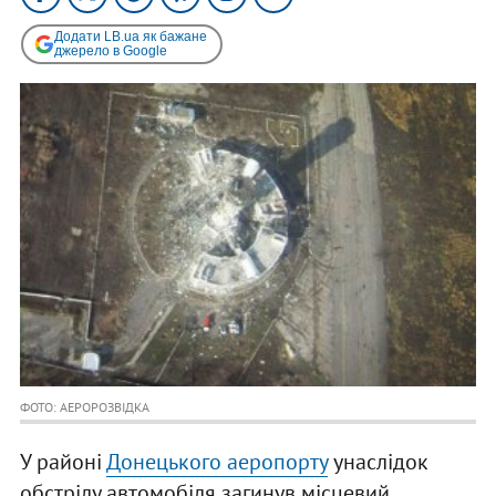
Додати LB.ua як бажане
джерело в Google
ФОТО: АЕРОРОЗВІДКА
У районі
Донецького аеропорту
унаслідок
обстрілу автомобіля загинув місцевий