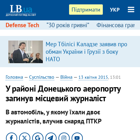
Підтримати
УКР
Defense Tech
“30 років гривні”
Фінансова грамо
Мер Тбілісі Каладзе заявив про
в
обман України і Грузії з боку
НАТО
Головна
—
Суспільство
—
Війна
—
13 квітня 2015
, 13:01
У районі Донецького аеропорту
загинув місцевий журналіст
В автомобіль, у якому їхали двоє
журналістів, влучив снаряд ПТКР