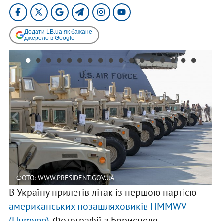
Додати LB.ua як бажане
джерело в Google
ФОТО: WWW.PRESIDENT.GOV.UA
В Україну прилетів літак із першою партією
американських позашляховиків HMMWV
(Humvee)
. Фотографії з Борисполя