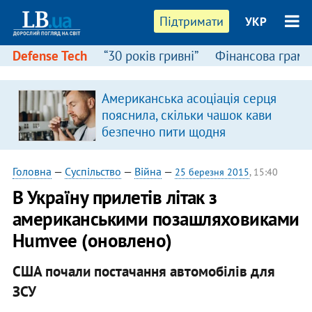
Підтримати
УКР
Defense Tech
“30 років гривні”
Фінансова грамо
Американська асоціація серця
пояснила, скільки чашок кави
безпечно пити щодня
Головна
—
Суспільство
—
Війна
—
25 березня 2015
, 15:40
В Україну прилетів літак з
американськими позашляховиками
Humvee (оновлено)
США почали постачання автомобілів для
ЗСУ