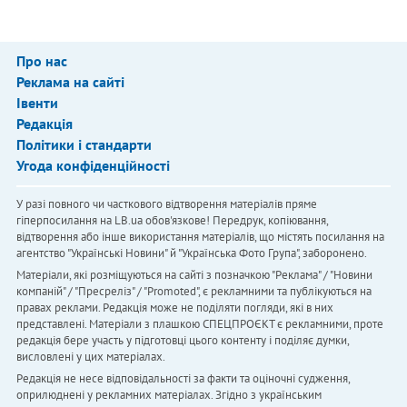
Про нас
Реклама на сайті
Івенти
Редакція
Політики і стандарти
Угода конфіденційності
У разі повного чи часткового відтворення матеріалів пряме
гіперпосилання на LB.ua обов'язкове! Передрук, копіювання,
відтворення або інше використання матеріалів, що містять посилання на
агентство "Українськi Новини" й "Українська Фото Група", заборонено.
Матеріали, які розміщуються на сайті з позначкою "Реклама" / "Новини
компаній" / "Пресреліз" / "Promoted", є рекламними та публікуються на
правах реклами. Редакція може не поділяти погляди, які в них
представлені. Матеріали з плашкою СПЕЦПРОЄКТ є рекламними, проте
редакція бере участь у підготовці цього контенту і поділяє думки,
висловлені у цих матеріалах.
Редакція не несе відповідальності за факти та оціночні судження,
оприлюднені у рекламних матеріалах. Згідно з українським