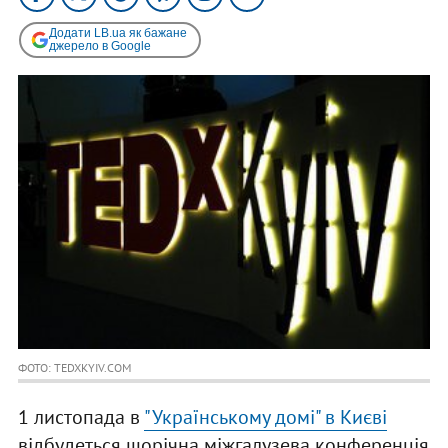
Додати LB.ua як бажане
джерело в Google
ФОТО: TEDXKYIV.COM
1 листопада в
"Українському домі" в Києві
відбудеться щорічна міжгалузева конференція