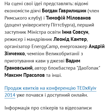
На сцені свої ідеї представлять: відомі
Богдан Гаврилишин
економісти-діячі
(член
Тимофій Мілованов
Римського клубу) і
(доцент університету Піттсбурга), перший
Інна Совсун
заступник Міністра освіти
,
Леонід Кантер
режисер і мандрівник
,
Андрій
організатор EnergyCamp, енергохакер
Зінченко
, чемпіон Великобританії з
Вадим
приготування кави у джезві
Грановський
, автор блокбастера "ДаоГопак"
Максим Прасолов
та інші.
Продаж квитків на конференцію TEDxKyiv
2014
уже почався і доступний онлайн.
Інформація про спікерів та відеозаписи