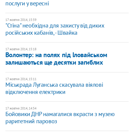
послуги у вересні
17 жовтня 2014, 15:59
"Стіна" необхідна для захисту від диких
російських кабанів, - Швайка
17 жовтня 2014, 15:18
Волонтер: на полях під Іловайськом
залишаються ще десятки загиблих
17 жовтня 2014, 15:11
Міськрада Луганська скасувала віялові
відключення електрики
17 жовтня 2014, 14:54
Бойовики ДНР намагалися вкрасти з музею
раритетний паровоз