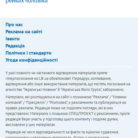
рейках чоловіка
Про нас
Реклама на сайті
Івенти
Редакція
Політики і стандарти
Угода конфіденційності
У разі повного чи часткового відтворення матеріалів пряме
гіперпосилання на LB.ua обов'язкове! Передрук, копіювання,
відтворення або інше використання матеріалів, що містять посилання на
агентство "Українськi Новини" й "Українська Фото Група", заборонено.
Матеріали, які розміщуються на сайті з позначкою "Реклама" / "Новини
компаній" / "Пресреліз" / "Promoted", є рекламними та публікуються на
правах реклами. Редакція може не поділяти погляди, які в них
представлені. Матеріали з плашкою СПЕЦПРОЄКТ є рекламними, проте
редакція бере участь у підготовці цього контенту і поділяє думки,
висловлені у цих матеріалах.
Редакція не несе відповідальності за факти та оціночні судження,
оприлюднені у рекламних матеріалах. Згідно з українським