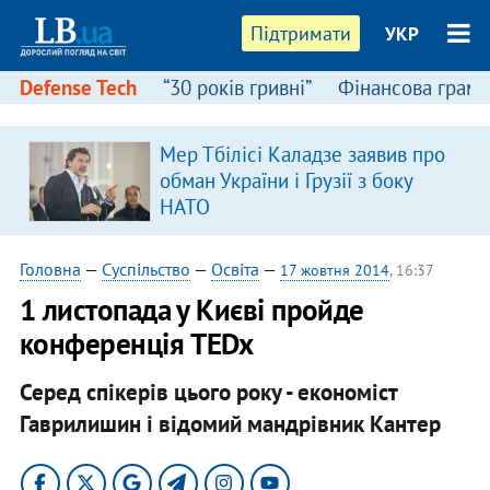
Підтримати
УКР
Defense Tech
“30 років гривні”
Фінансова грамо
Мер Тбілісі Каладзе заявив про
в
обман України і Грузії з боку
НАТО
Головна
—
Суспільство
—
Освіта
—
17 жовтня 2014
, 16:37
1 листопада у Києві пройде
конференція TEDx
Серед спікерів цього року - економіст
Гаврилишин і відомий мандрівник Кантер