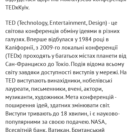
TEDxKyiv.
ТED (Technology, Entertainment, Design) - це
світова конференція обміну ідеями в різних
галузях. Вперше відбулася у 1984 році в
Каліфорнії, з 2009-го локальні конференції
(TEDx) проходять у багатьох містах планети від
Сан-Франциско до Токіо. Подія відома всьому
світу завдяки доступності виступів у мережі. На
ТED виступають винахідники, нобелівські
лауреати, письменники, вчені, актори,
музиканти, художники. Мета конференцій -
поширення ідей, здатних змінювати світ.
Виступи тривають до 18 хвилин, і є науково-
популярними за своєю подачею. NASA,
Всесвітній банк, Ватикан, Британський