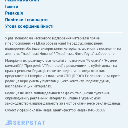
Івенти
Редакція
Політики і стандарти
Угода конфіденційності
У разі повного чи часткового відтворення матеріалів пряме
гіперпосилання на LB.ua обов'язкове! Передрук, копіювання,
відтворення або інше використання матеріалів, що містять посилання на
агентство "Українськi Новини" й "Українська Фото Група", заборонено.
Матеріали, які розміщуються на сайті з позначкою "Реклама" / "Новини
компаній" / "Пресреліз" / "Promoted", є рекламними та публікуються на
правах реклами. Редакція може не поділяти погляди, які в них
представлені. Матеріали з плашкою СПЕЦПРОЄКТ є рекламними, проте
редакція бере участь у підготовці цього контенту і поділяє думки,
висловлені у цих матеріалах.
Редакція не несе відповідальності за факти та оціночні судження,
оприлюднені у рекламних матеріалах. Згідно з українським
законодавством, відповідальність за зміст реклами несе рекламодавець.
Cуб'єкт у сфері онлайн-медіа; ідентифікатор медіа - R40-05097