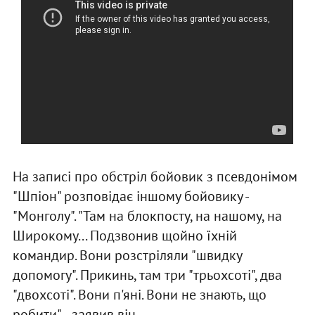
На записі про обстріл бойовик з псевдонімом
"Шпіон" розповідає іншому бойовику -
"Монголу". "Там на блокпосту, на нашому, на
Широкому... Подзвонив щойно їхній
командир. Вони розстріляли "швидку
допомогу". Прикинь, там три "трьохсоті", два
"двохсоті". Вони п'яні. Вони не знають, що
робити", - заявив він .