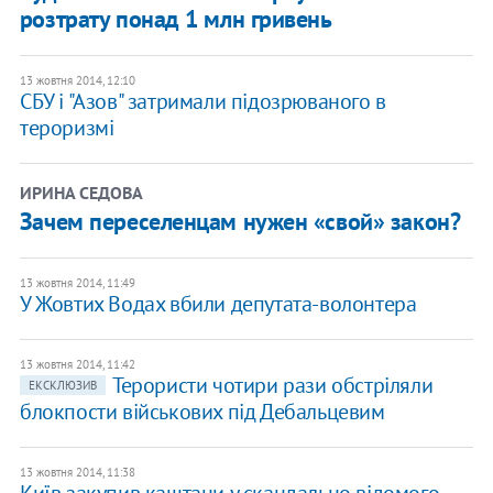
розтрату понад 1 млн гривень
13 жовтня 2014, 12:10
СБУ і "Азов" затримали підозрюваного в
тероризмі
ИРИНА СЕДОВА
Зачем переселенцам нужен «свой» закон?
13 жовтня 2014, 11:49
У Жовтих Водах вбили депутата-волонтера
13 жовтня 2014, 11:42
Терористи чотири рази обстріляли
ЕКСКЛЮЗИВ
блокпости військових під Дебальцевим
13 жовтня 2014, 11:38
Київ закупив каштани у скандально відомого