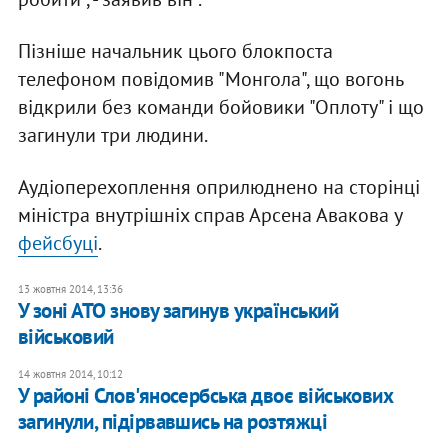
Пізніше начальник цього блокпоста
телефоном повідомив "Монгола", що вогонь
відкрили без команди бойовики "Оплоту" і що
загинули три людини.
Аудіоперехоплення оприлюднено на сторінці
міністра внутрішніх справ Арсена Авакова у
фейсбуці
.
13 жовтня 2014, 13:36
У зоні АТО знову загинув український
військовий
14 жовтня 2014, 10:12
У районі Слов'яносербська двоє військових
загинули, підірвавшись на розтяжці