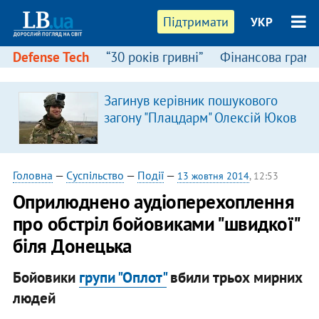
Підтримати
УКР
Defense Tech
“30 років гривні”
Фінансова грамо
Загинув керівник пошукового
загону "Плацдарм" Олексій Юков
Головна
—
Суспільство
—
Події
—
13 жовтня 2014
, 12:53
Оприлюднено аудіоперехоплення
про обстріл бойовиками "швидкої"
біля Донецька
Бойовики
групи "Оплот"
вбили трьох мирних
людей