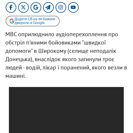
Додати LB.ua як бажане
джерело в Google
МВС оприлюднило аудіоперехоплення про
обстріл п'яними бойовиками "швидкої
допомоги" в Широкому (селище неподалік
Донецька), внаслідок якого загинули троє
людей - водій, лікар і поранений, якого везли в
машині.