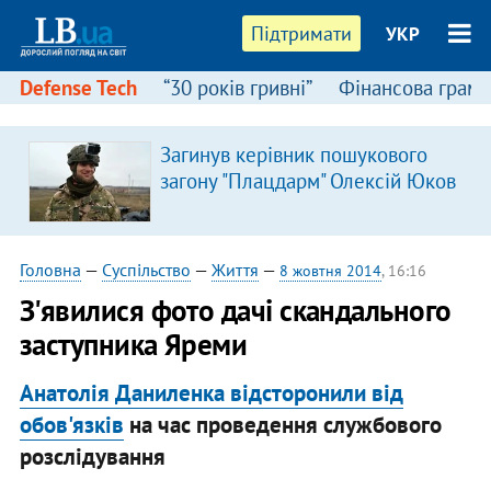
Підтримати
УКР
Defense Tech
“30 років гривні”
Фінансова грамо
Загинув керівник пошукового
загону "Плацдарм" Олексій Юков
Головна
—
Суспільство
—
Життя
—
8 жовтня 2014
, 16:16
З'явилися фото дачі скандального
заступника Яреми
Анатолія Даниленка відсторонили від
обов'язків
на час проведення службового
розслідування