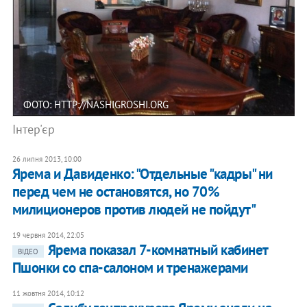
ФОТО: HTTP://NASHIGROSHI.ORG
Інтер'єр
26 липня 2013, 10:00
Ярема и Давиденко: "Отдельные "кадры" ни
перед чем не остановятся, но 70%
милиционеров против людей не пойдут"
19 червня 2014, 22:05
Ярема показал 7-комнатный кабинет
ВІДЕО
Пшонки со спа-салоном и тренажерами
11 жовтня 2014, 10:12