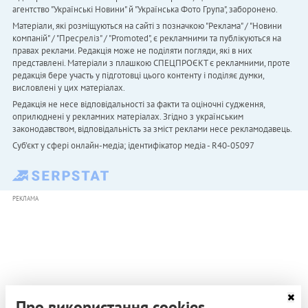
агентство "Українськi Новини" й "Українська Фото Група", заборонено.
Матеріали, які розміщуються на сайті з позначкою "Реклама" / "Новини
компаній" / "Пресреліз" / "Promoted", є рекламними та публікуються на
правах реклами. Редакція може не поділяти погляди, які в них
представлені. Матеріали з плашкою СПЕЦПРОЄКТ є рекламними, проте
редакція бере участь у підготовці цього контенту і поділяє думки,
висловлені у цих матеріалах.
Редакція не несе відповідальності за факти та оціночні судження,
оприлюднені у рекламних матеріалах. Згідно з українським
законодавством, відповідальність за зміст реклами несе рекламодавець.
Cуб'єкт у сфері онлайн-медіа; ідентифікатор медіа - R40-05097
РЕКЛАМА
Про використання cookies