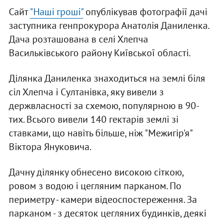
Сайт
"Наші гроші"
опублікував фотографії дачі
заступника генпрокурора Анатолія Даниленка.
Дача розташована в селі Хлепча
Васильківського району Київської області.
Ділянка Даниленка знаходиться на землі біля
сіл Хлепча і Султанівка, яку вивели з
держвласності за схемою, популярною в 90-
тих. Всього вивели 140 гектарів землі зі
ставками, що навіть більше, ніж "Межигір'я"
Віктора Януковича.
Дачну ділянку обнесено високою сіткою,
ровом з водою і цегляним парканом. По
периметру - камери відеоспостереження. За
парканом - з десяток цегляних будинків, деякі