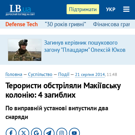
Підтримати
УКР
Defense Tech
“30 років гривні”
Фінансова грамо
Загинув керівник пошукового
загону "Плацдарм" Олексій Юков
Головна
—
Суспільство
—
Події
—
21 серпня 2014
, 11:48
Терористи обстріляли Макіївську
колонію: 4 загиблих
По виправній установі випустили два
снаряди