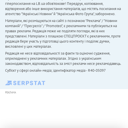
гіперпосилання на LB.ua обов'язкове! Передрук, копіювання,
відтворення або інше використання матеріалів, що містять посилання на
агентство "Українськi Новини" й "Українська Фото Група", заборонено.
Матеріали, які розміщуються на сайті з позначкою "Реклама" / "Новини
компаній" / "Пресреліз" / "Promoted", є рекламними та публікуються на
правах реклами. Редакція може не поділяти погляди, які в них
представлені. Матеріали з плашкою СПЕЦПРОЄКТ є рекламними, проте
редакція бере участь у підготовці цього контенту і поділяє думки,
висловлені у цих матеріалах.
Редакція не несе відповідальності за факти та оціночні судження,
оприлюднені у рекламних матеріалах. Згідно з українським
законодавством, відповідальність за зміст реклами несе рекламодавець.
Cуб'єкт у сфері онлайн-медіа; ідентифікатор медіа - R40-05097
РЕКЛАМА