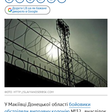
Додати LB.ua як бажане
джерело в Google
ФОТО: HTTP://SLAVYANOSERBSK.COM
У Макіївці Донецької області
бойовики
обстріляли виправну колонію
№32 , внаслідок