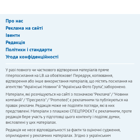
Про нас
Реклама на сайті
Івенти
Редакція
Політики і стандарти
Угода конфіденційності
У разі повного чи часткового відтворення матеріалів пряме
гіперпосилання на LB.ua обов'язкове! Передрук, копіювання,
відтворення або інше використання матеріалів, що містять посилання на
агентство "Українськi Новини" й "Українська Фото Група", заборонено.
Матеріали, які розміщуються на сайті з позначкою "Реклама" / "Новини
компаній" / "Пресреліз" / "Promoted", є рекламними та публікуються на
правах реклами. Редакція може не поділяти погляди, які в них
представлені. Матеріали з плашкою СПЕЦПРОЄКТ є рекламними, проте
редакція бере участь у підготовці цього контенту і поділяє думки,
висловлені у цих матеріалах.
Редакція не несе відповідальності за факти та оціночні судження,
оприлюднені у рекламних матеріалах. Згідно з українським