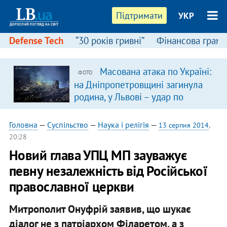
Підтримати
УКР
Defense Tech
“30 років гривні”
Фінансова грамо
Масована атака по Україні:
ФОТО
на Дніпропетровщині загинула
родина, у Львові – удар по
багатоповерхівках
(доповнюється)
Головна
—
Суспільство
—
Наука і релігія
—
13 серпня 2014
,
20:28
Новий глава УПЦ МП зауважує
певну незалежність від Російської
православної церкви
Митрополит Онуфрій заявив, що шукає
діалог не з патріархом Філаретом, а з