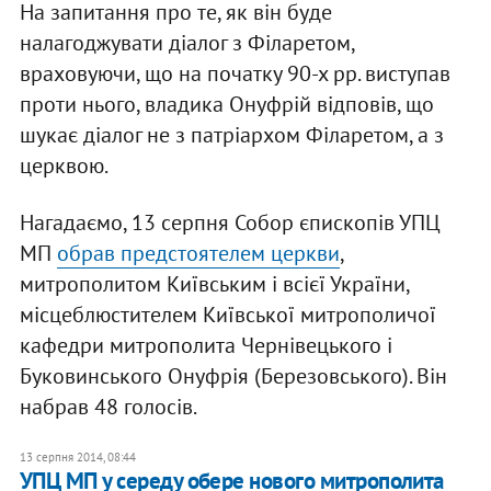
На запитання про те, як він буде
налагоджувати діалог з Філаретом,
враховуючи, що на початку 90-х рр. виступав
проти нього, владика Онуфрій відповів, що
шукає діалог не з патріархом Філаретом, а з
церквою.
Нагадаємо, 13 серпня Собор єпископів УПЦ
МП
обрав предстоятелем церкви
,
митрополитом Київським і всієї України,
місцеблюстителем Київської митрополичої
кафедри митрополита Чернівецького і
Буковинського Онуфрія (Березовського). Він
набрав 48 голосів.
13 серпня 2014, 08:44
УПЦ МП у середу обере нового митрополита