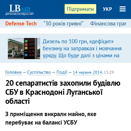
Підтримати
УКР
Defense Tech
“30 років гривні”
Фінансова грамо
Дизель по 100 грн, «дефіцит»
бензину на заправках і мовчання
уряду. Що буде далі з цінами на
пальне?
Головна
—
Суспільство
—
Події
—
14 червня 2014
, 15:29
20 сепаратистів захопили будівлю
СБУ в Краснодоні Луганської
області
З приміщення викрали майно, яке
перебуває на балансі УСБУ