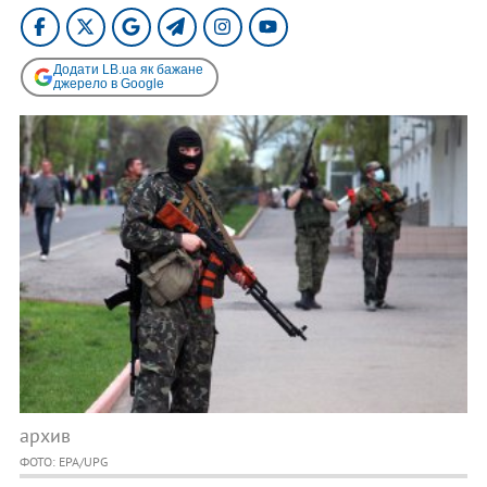
Додати LB.ua як бажане
джерело в Google
архив
ФОТО: EPA/UPG