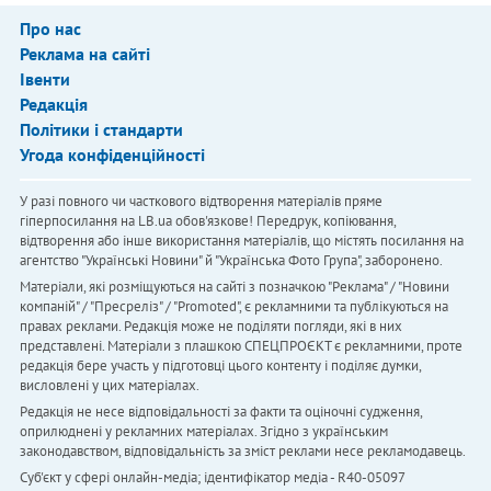
Про нас
Реклама на сайті
Івенти
Редакція
Політики і стандарти
Угода конфіденційності
У разі повного чи часткового відтворення матеріалів пряме
гіперпосилання на LB.ua обов'язкове! Передрук, копіювання,
відтворення або інше використання матеріалів, що містять посилання на
агентство "Українськi Новини" й "Українська Фото Група", заборонено.
Матеріали, які розміщуються на сайті з позначкою "Реклама" / "Новини
компаній" / "Пресреліз" / "Promoted", є рекламними та публікуються на
правах реклами. Редакція може не поділяти погляди, які в них
представлені. Матеріали з плашкою СПЕЦПРОЄКТ є рекламними, проте
редакція бере участь у підготовці цього контенту і поділяє думки,
висловлені у цих матеріалах.
Редакція не несе відповідальності за факти та оціночні судження,
оприлюднені у рекламних матеріалах. Згідно з українським
законодавством, відповідальність за зміст реклами несе рекламодавець.
Cуб'єкт у сфері онлайн-медіа; ідентифікатор медіа - R40-05097