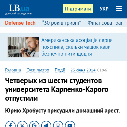
Підтримати
УКР
Defense Tech
“30 років гривні”
Фінансова грамо
Американська асоціація серця
пояснила, скільки чашок кави
безпечно пити щодня
Головна
—
Суспільство
—
Події
—
23 січня 2014
, 01:46
Четверых из шести студентов
университета Карпенко-Карого
отпустили
Юрию Хробусту присудили домашний арест.