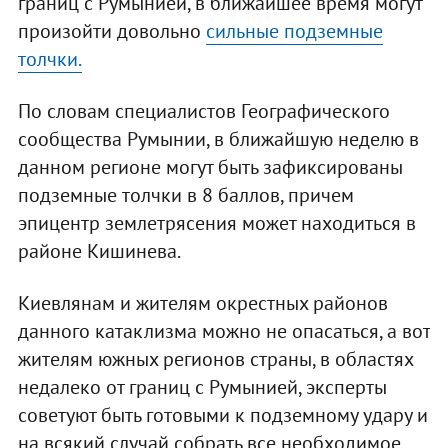
границ с Румынией, в ближайшее время могут
произойти довольно
сильные подземные
толчки.
По словам специалистов Географического
сообщества Румынии, в ближайшую неделю в
данном регионе могут быть зафиксированы
подземные толчки в 8 баллов, причем
эпицентр землетрясения может находиться в
районе Кишинева.
Киевлянам и жителям окрестных районов
данного катаклизма можно не опасаться, а вот
жителям южных регионов страны, в областях
недалеко от границ с Румынией, эксперты
советуют быть готовыми к подземному удару и
на всякий случай собрать все необходимое,