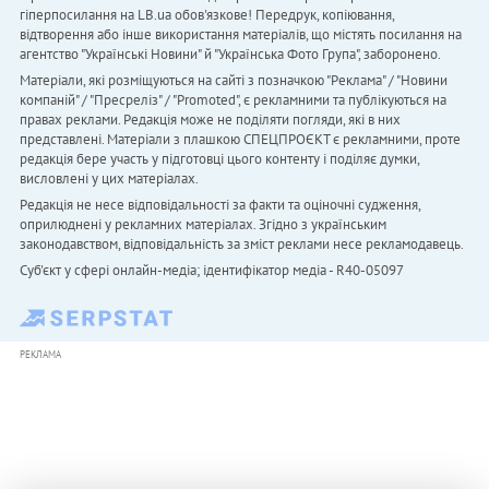
гіперпосилання на LB.ua обов'язкове! Передрук, копіювання,
відтворення або інше використання матеріалів, що містять посилання на
агентство "Українськi Новини" й "Українська Фото Група", заборонено.
Матеріали, які розміщуються на сайті з позначкою "Реклама" / "Новини
компаній" / "Пресреліз" / "Promoted", є рекламними та публікуються на
правах реклами. Редакція може не поділяти погляди, які в них
представлені. Матеріали з плашкою СПЕЦПРОЄКТ є рекламними, проте
редакція бере участь у підготовці цього контенту і поділяє думки,
висловлені у цих матеріалах.
Редакція не несе відповідальності за факти та оціночні судження,
оприлюднені у рекламних матеріалах. Згідно з українським
законодавством, відповідальність за зміст реклами несе рекламодавець.
Cуб'єкт у сфері онлайн-медіа; ідентифікатор медіа - R40-05097
РЕКЛАМА