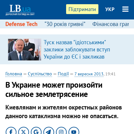
Підтримати
УКР
Defense Tech
“30 років гривні”
Фінансова грамо
Туск назвав "ідіотськими"
заклики заблокувати вступ
України до ЄС і закликав
припинити антиукраїнську
риторику
Головна
—
Суспільство
—
Події
—
7 вересня 2013
, 19:41
В Украине может произойти
сильное землетрясение
Киевлянам и жителям окрестных районов
данного катаклизма можно не опасаться.