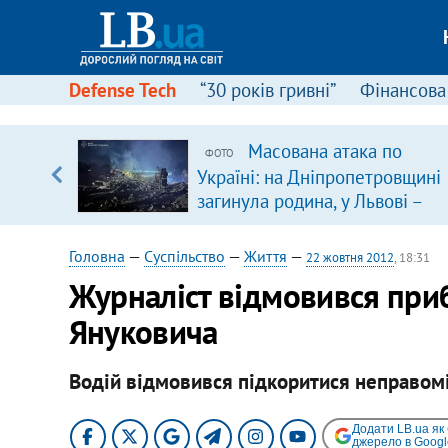
Defense Tech
“30 років гривні”
Фінансова
серця
Масована атака по
ФОТО
 кави
Україні: на Дніпропетровщині
загинула родина, у Львові –
удар по багатоповерхівках
(доповнюється)
Головна
—
Суспільство
—
Життя
—
22 жовтня 2012
, 18:31
Журналіст відмовився при
Януковича
Водій відмовився підкоритися неправом
Додати LB.ua як
джерело в Googl