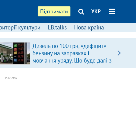
Підтримати
УКР
риторії культури
LB.talks
Нова країна
Дизель по 100 грн, «дефіцит»
бензину на заправках і
мовчання уряду. Що буде далі з
цінами на пальне?
РЕКЛАМА