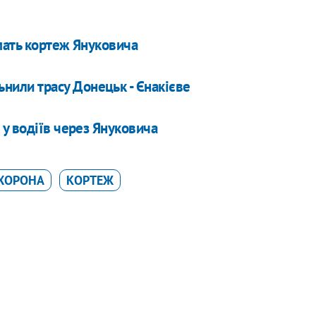
мать кортеж Януковича
ьнили трасу Донецьк - Єнакієве
у водіїв через Януковича
ХОРОНА
КОРТЕЖ