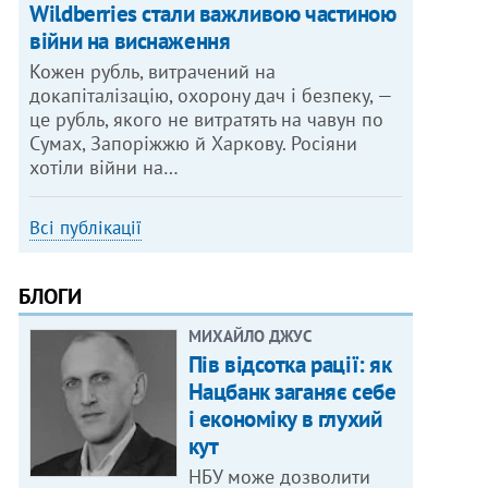
Wildberries стали важливою частиною
війни на виснаження
Кожен рубль, витрачений на
докапіталізацію, охорону дач і безпеку, —
це рубль, якого не витратять на чавун по
Сумах, Запоріжжю й Харкову. Росіяни
хотіли війни на…
Всі публікації
БЛОГИ
МИХАЙЛО ДЖУС
Пів відсотка рації: як
Нацбанк заганяє себе
і економіку в глухий
кут
НБУ може дозволити