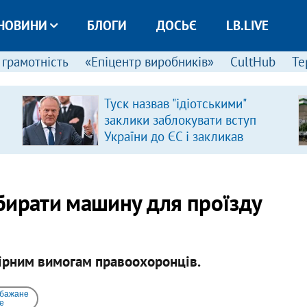
НОВИНИ
БЛОГИ
ДОСЬЄ
LB.LIVE
 грамотність
«Епіцентр виробників»
CultHub
Те
Туск назвав "ідіотськими"
заклики заблокувати вступ
України до ЄС і закликав
припинити антиукраїнську
риторику
бирати машину для проїзду
ірним вимогам правоохоронців.
 бажане
e