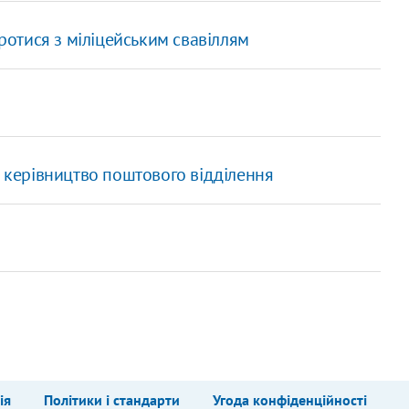
ротися з міліцейським свавіллям
е керівництво поштового відділення
ія
Політики і стандарти
Угода конфіденційності