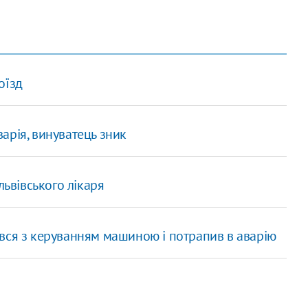
оїзд
варія, винуватець зник
львівського лікаря
рався з керуванням машиною і потрапив в аварію