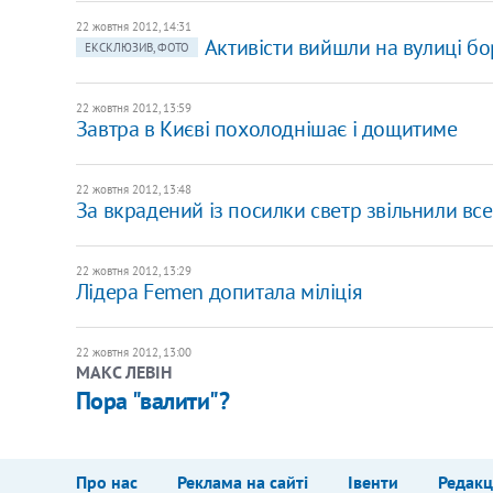
22 жовтня 2012, 14:31
Активісти вийшли на вулиці бо
ЕКСКЛЮЗИВ, ФОТО
22 жовтня 2012, 13:59
Завтра в Києві похолоднішає і дощитиме
22 жовтня 2012, 13:48
За вкрадений із посилки светр звільнили вс
22 жовтня 2012, 13:29
Лідера Femen допитала міліція
22 жовтня 2012, 13:00
​МАКС ЛЕВІН
Пора "валити"?
Про нас
Реклама на сайті
Івенти
Редакц