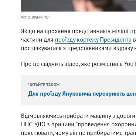
ФОТО: BIGMIR.NET
Якщо на прохання представників міліції п
частини для
проїзду кортежу Президента
в
поспілкуватися з представниками відразу 
Про це свідчить відео, яке розмістив в Yo
ЧИТАЙТЕ ТАКОЖ
Для проїзду Януковича перекриють це
Відмовляючись прибрати машину з дороги -
ППС, УДО з причини "проведення охоронних
пояснювати, чому він не прибиратиме тран