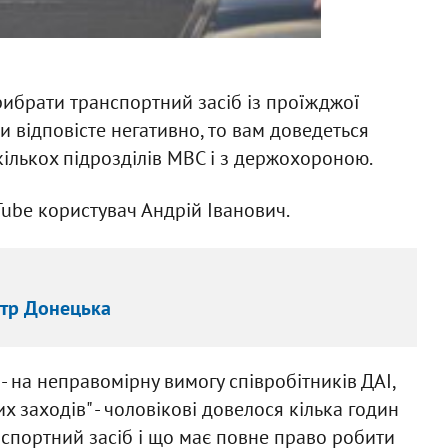
рибрати транспортний засіб із проїжджої
и відповісте негативно, то вам доведеться
кількох підрозділів МВС і з держохороною.
uTube користувач Андрій Іванович.
нтр Донецька
 на неправомірну вимогу співробітників ДАІ,
 заходів" - чоловікові довелося кілька годин
спортний засіб і що має повне право робити