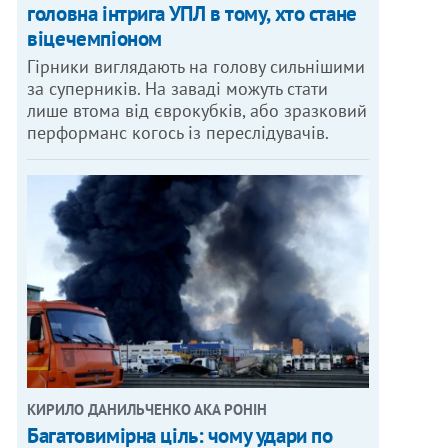
головна інтрига УПЛ в тому, хто стане
віцечемпіоном
Гірники виглядають на голову сильнішими
за суперників. На заваді можуть стати
лише втома від єврокубків, або зразковий
перформанс когось із переслідувачів.
КИРИЛО ДАНИЛЬЧЕНКО АКА РОНІН
Багатовимірна ціль: чому удари по