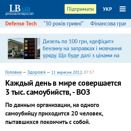
Підтримати
УКР
Defense Tech
“30 років гривні”
Фінансова грамо
Дизель по 100 грн, «дефіцит»
бензину на заправках і мовчання
уряду. Що буде далі з цінами на
пальне?
Головна
—
Здоров'я
—
11 вересня 2012
, 07:57
Каждый день в мире совершается
3 тыс. самоубийств, - ВОЗ
По данным организации, на одного
самоубийцу приходится 20 человек,
пытавшихся покончить с собой.