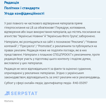
Редакція
Політики і стандарти
Угода конфіденційності
У разі повного чи часткового відтворення матеріалів пряме
гіперпосилання на LB.ua обов'язкове! Передрук, копіювання,
відтворення або інше використання матеріалів, що містять посилання на
агентство "Українськi Новини" й "Українська Фото Група", заборонено.
Матеріали, які розміщуються на сайті з позначкою "Реклама" / "Новини
компаній" / "Пресреліз" / "Promoted", є рекламними та публікуються на
правах реклами. Редакція може не поділяти погляди, які в них
представлені. Матеріали з плашкою СПЕЦПРОЄКТ є рекламними, проте
редакція бере участь у підготовці цього контенту і поділяє думки,
висловлені у цих матеріалах.
Редакція не несе відповідальності за факти та оціночні судження,
оприлюднені у рекламних матеріалах. Згідно з українським
законодавством, відповідальність за зміст реклами несе рекламодавець.
Cуб'єкт у сфері онлайн-медіа; ідентифікатор медіа - R40-05097
РЕКЛАМА